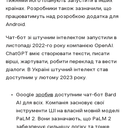
тижнями його планують запустити в інших
країнах. Розробники також зазначили, що
працюватимуть над розробкою додатка для
Android.
Чат-бот зі штучним інтелектом запустили в
листопаді 2022-го року компанією OpenAI.
ChatGPT вміє створювати тексти, писати
вірші, жартувати, робити переклад та вести
діалоги. В Україні штучний інтелект став
доступним у лютому 2023 року.
Google
зробив
доступним чат-бот Bard
AI для всіх. Компанія засновує свої
інструменти ШІ на власній мовній моделі
PaLM 2. Вони зазначають, що PaLM 2
забезпечує сильнішу логіку та тонке