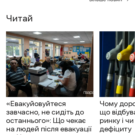
Читай
«Евакуйовуйтеся
Чому доро
завчасно, не сидіть до
що відбув
останнього»: Що чекає
ринку і чи
на людей після евакуації
дефіциту