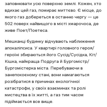
заповнювати усю поверхню землі. Кожен, хто
вдихає цей газ, помирає миттєво. Є місце, до
якого газ добереться в останню чергу — це
502 поверх найвищого в місті хмарочоса, де
живе Поет/Поетеса.
Мешканці будинку відчувають наближення
апокаліпсиса. У квартирі головного героя/
героїні збираються його Сусід/Сусідка, Кіт/
Кішка, найкраща Подруга й Бургомістр/
Бургомістерка міста. Перебуваючи в
занепокоєному стані, вони намагаються
розібратися в причинах екологічної
катастрофи, у своїх взаєминах та ролі
мистецтва в їх житті, а газ тим часом
підіймається все вище.