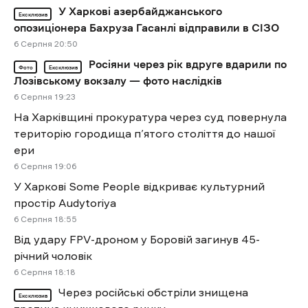
У Харкові азербайджанського
Ексклюзив
опозиціонера Бахруза Гасанлі відправили в СІЗО
6 Cерпня 20:50
Росіяни через рік вдруге вдарили по
Фото
Ексклюзив
Лозівському вокзалу — фото наслідків
6 Cерпня 19:23
На Харківщині прокуратура через суд повернула
територію городища п’ятого століття до нашої
ери
6 Cерпня 19:06
У Харкові Some People відкриває культурний
простір Audytoriya
6 Cерпня 18:55
Від удару FPV-дроном у Боровій загинув 45-
річний чоловік
6 Cерпня 18:18
Через російські обстріли знищена
Ексклюзив