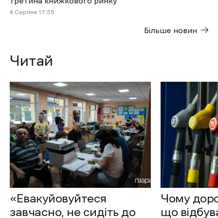
третина книжкового ринку
6 Cерпня 17:55
Більше новин
Читай
«Евакуйовуйтеся
Чому доро
завчасно, не сидіть до
що відбув