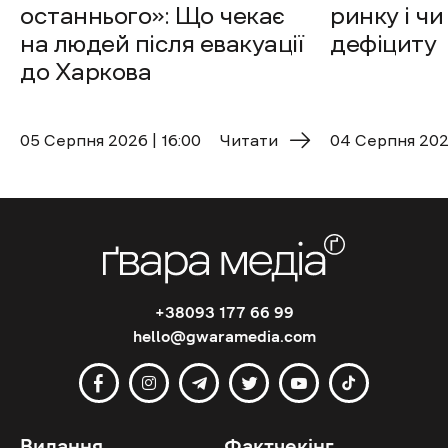
останнього»: Що чекає
ринку і чи
на людей після евакуації
дефіциту
до Харкова
05 Cерпня 2026 | 16:00
Читати
04 Cерпня 2026
+38093 177 66 99
hello@gwaramedia.com
Видання
Фактчекінг