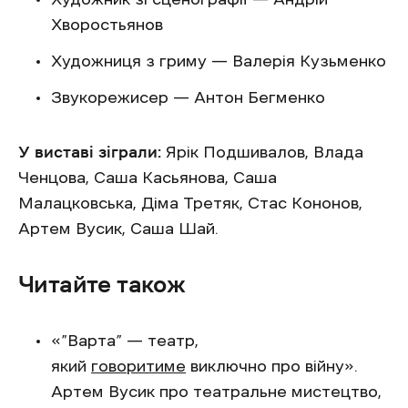
Хворостьянов
Художниця з гриму — Валерія Кузьменко
Звукорежисер — Антон Бегменко
У виставі зіграли:
Ярік Подшивалов, Влада
Ченцова, Саша Касьянова, Саша
Малацковська, Діма Третяк, Стас Кононов,
Артем Вусик, Саша Шай.
Читайте також
«”Варта” — театр,
який
говоритиме
виключно про війну».
Артем Вусик про театральне мистецтво,