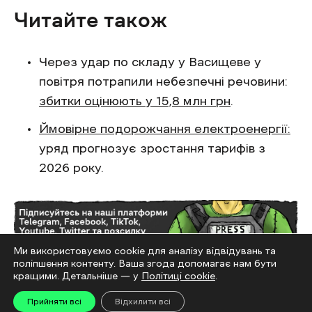
Читайте також
Через удар по складу у Васищеве у
повітря потрапили небезпечні речовини:
збитки оцінюють у 15,8 млн грн
.
Ймовірне подорожчання електроенергії:
уряд прогнозує зростання тарифів з
2026 року.
Ми використовуємо cookie для аналізу відвідувань та
поліпшення контенту. Ваша згода допомагає нам бути
кращими. Детальніше — у
Політиці cookie
.
Вакансії тижня
працевлаштування
Робота в Харкові
Прийняти всі
Відхилити всі