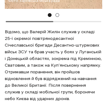
Фото: Харківська міська рада
Відомо, що Валерій Жилін служив у складі
25-ї окремої повітрянодесантної
Січеславської бригади Десантно-штурмових
військ ЗСУ та брав участь у боях у Луганській
і Донецькій областях, зокрема під Кремінною,
Сватовим, а також на Куп’янському напрямку.
Отримавши поранення, він пройшов
відновлення й був відряджений на навчання
до Великої Британії. Після повернення
служив у складі мобільної групи, боронячи
небо Києва від ударних дронів.