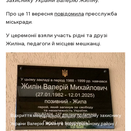
захиснику України Валерію Жиліну.
Про це 11 вересня
повідомила
пресслужба
міськради.
У церемонії взяли участь рідні та друзі
Жиліна, педагоги й місцеві мешканці.
Відкриття меморіальної дошки полеглому захиснику
України Валерію Жиліну в Індустріальному районі /