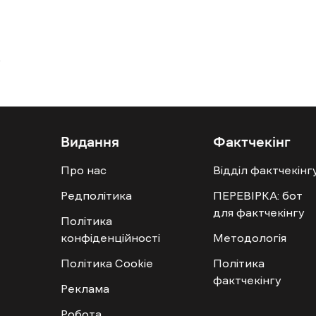
Видання
Фактчекінг
Про нас
Відділ фактчекінг
Редполітика
ПЕРЕВІРКА: бот
для фактчекінгу
Політика
конфіденційності
Методологія
Політика Cookie
Політика
фактчекінгу
Реклама
Робота