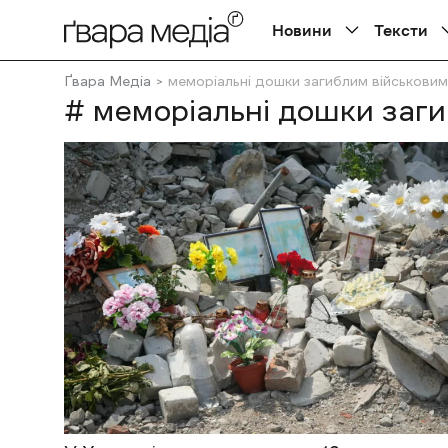
Новини
Тексти
Ґвара Медіа
меморіальні дошки загиблим військовим
# меморіальні дошки заг