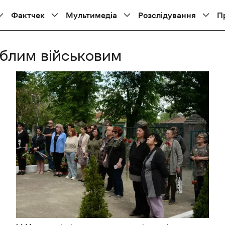
Фактчек
Мультимедіа
Розслідування
П
иблим військовим