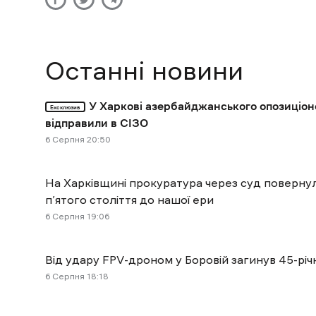
Останні новини
У Харкові азербайджанського опозиціон
Ексклюзив
відправили в СІЗО
6 Cерпня 20:50
На Харківщині прокуратура через суд поверн
п’ятого століття до нашої ери
6 Cерпня 19:06
Від удару FPV-дроном у Боровій загинув 45-річ
6 Cерпня 18:18