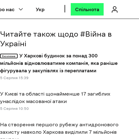
ро нас
Укр
Спільнота
Читайте також щодо #
Війна в
Україні
У Харкові будинок за понад 300
Ексклюзив
мільйонів відновлюватиме компанія, яка раніше
фігурувала у закупівлях із переплатами
5 Cерпня 15:39
У Києві та області щонайменше 17 загиблих
унаслідок масованої атаки
5 Cерпня 10:50
На створення першого рубежу антидронового
захисту навколо Харкова виділили 7 мільйонів