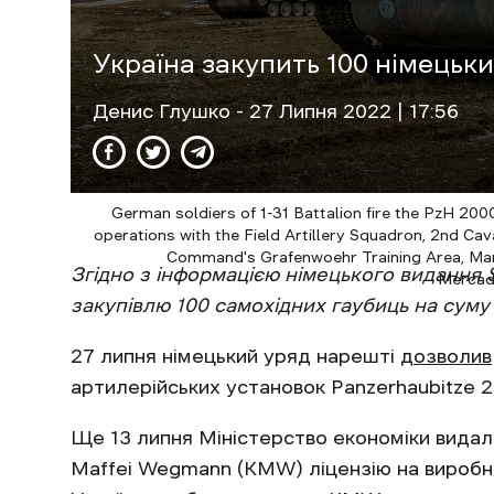
Україна закупить 100 німецьк
Денис Глушко
- 27 Липня 2022 | 17:56
German soldiers of 1-31 Battalion fire the PzH 2000
operations with the Field Artillery Squadron, 2nd Cav
Command's Grafenwoehr Training Area, Marc
Згідно з інформацією німецького видання
Mercad
закупівлю 100 самохідних гаубиць на суму 
27 липня німецький уряд нарешті
дозволив
артилерійських установок Panzerhaubitze 20
Ще 13 липня Міністерство економіки видал
Maffei Wegmann (KMW) ліцензію на виробни