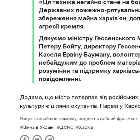
«Ця техніка негайно стане на бойо
Державних пожежно-рятувальних
збереження майна харків’ян, до
агресії кремля.
Дякуємо міністру Гессенського М
Петеру Бойту, директору Гессен
Каселя Ервіну Бауману, волонтер
небайдужим до проблем матеріа
розуміння та підтримку харківсь
повідомленні.
Додамо, що місто потерпає від російських о
культури є цілями окупантів. Наразі у Харк
Якщо ти знайшов помилку, виділи потрібний фрагмент та
Війна в Україні
ДСНС
Харків