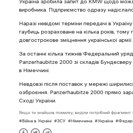
Україна зробила запит до KMW щодо можли
виробника. Підприємство одразу надіслало
Наразі невідомі терміни передачі в Україну
гаубиць розраховане на кілька років, тому
довгострокове зміцнення української армії.
За останні кілька тижнів Федеральний уряд
Panzerhaubitze 2000 зі складів Бундесверу 
в Німеччині.
Невдовзі після поставок у мережі ширилис
озброєння. Panzerhaubitze 2000 прямо зара
Сході України.
Якщо ти знайшов помилку, виділи потрібний фрагмент та
Війна в Україні
ЗСУ
Німеччина
Україна
Федера