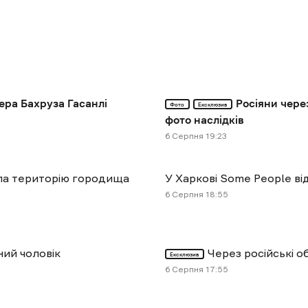
ера Бахруза Гасанлі
Росіяни чере
Фото
Ексклюзив
фото наслідків
6 Cерпня 19:23
ула територію городища
У Харкові Some People ві
6 Cерпня 18:55
ний чоловік
Через російські 
Ексклюзив
6 Cерпня 17:55