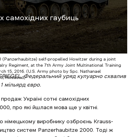
их самохідних гаубиць
 (Panzerhaubitze) self-propelled Howitzer during a joint
alry Regiment, at the 7th Army Joint Multinational Training
h 15, 2016. (U.S. Army photo by Spc. Nathanael
 SPIEGEL, Федеральний уряд кулуарно схвалив
o/Released)
1 мільярд євро.
продаж Україні сотні самохідних
00, про які йшлася мова ще у квітні.
о німецькому виробнику озброєнь Krauss-
цтво систем Panzerhaubitze 2000. Тоді ж