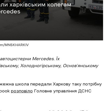
али харківським колегам
ercedes
com/MNSKHARKIV
автоцистерни Mercedes. Їх
вському, Холодногірському, Основ’янському
ожежна школа передали Харкову таку потрібну
ebook
розповіло
Головне управління ДСНС