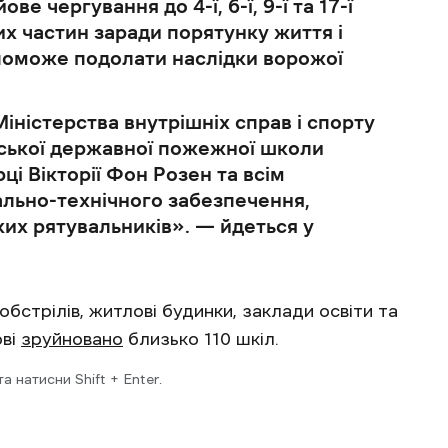
ве чергування до 4-ї, 6-ї, 9-ї та 17-ї
 частин заради порятунку життя і
поможе подолати наслідки ворожої
іністерства внутрішніх справ і спорту
ської державної пожежної школи
ці Вікторії Фон Розен та всім
льно-технічного забезпечення,
ких рятувальників». — йдеться у
бстрілів, житлові будинки, заклади освіти та
ові
зруйновано
близько 110 шкіл.
 натисни Shift + Enter.