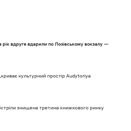
з рік вдруге вдарили по Лозівському вокзалу —
дкриває культурний простір Audytoriya
обстріли знищена третина книжкового ринку