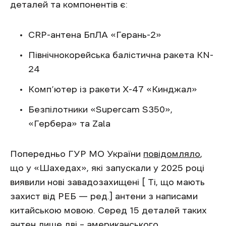
деталей та компонентів є:
CRP-антена БпЛА «Герань-2»
Північнокорейська балістична ракета KN-
24
Комп’ютер із ракети Х-47 «Кинджал»
Безпілотники «Supercam S350»,
«Гербера» та Zala
Попередньо ГУР МО України
повідомляло
,
що у «Шахедах», які запускали у 2025 році
виявили нові завадозахищені [ Ті, що мають
захист від РЕБ — ред.] антени з написами
китайською мовою. Серед 15 деталей таких
антен лише дві – американського