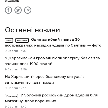
Шахед
Останні новини
Один загиблий і понад 30
Фото
Ексклюзив
постраждалих: наслідки ударів по Салтівці — фото
9 Cерпня 14:37
У Дергачівській громаді після обстрілу без світла
залишилися 1900 людей
9 Cерпня 12:58
На Харківщині через безпекову ситуацію
затримуються два поїзди
9 Cерпня 12:16
У Золочеві російський дрон вдарив біля
Ексклюзив
магазину: двоє поранених
9 Cерпня 11:46