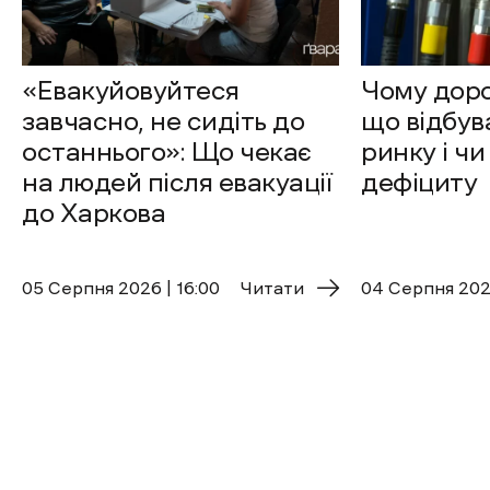
«Евакуйовуйтеся
Чому доро
завчасно, не сидіть до
що відбув
останнього»: Що чекає
ринку і чи
на людей після евакуації
дефіциту
до Харкова
05 Cерпня 2026 | 16:00
Читати
04 Cерпня 2026