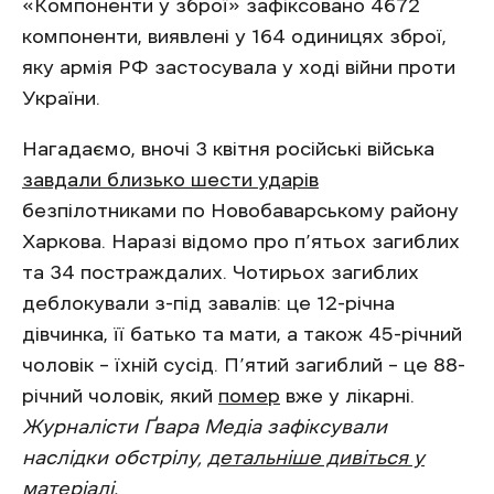
«Компоненти у зброї» зафіксовано 4672
компоненти, виявлені у 164 одиницях зброї,
яку армія РФ застосувала у ході війни проти
України.
Нагадаємо, вночі 3 квітня російські війська
завдали близько шести ударів
безпілотниками по Новобаварському району
Харкова. Наразі відомо про п’ятьох загиблих
та 34 постраждалих. Чотирьох загиблих
деблокували з-під завалів: це 12-річна
дівчинка, її батько та мати, а також 45-річний
чоловік – їхній сусід. П’ятий загиблий – це 88-
річний чоловік, який
помер
вже у лікарні.
Журналісти Ґвара Медіа зафіксували
наслідки обстрілу,
детальніше дивіться у
матеріалі.