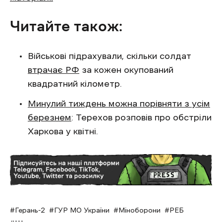
Читайте також:
Військові підрахували, скільки солдат
втрачає РФ
за кожен окупований
квадратний кілометр.
Минулий тиждень можна порівняти з усім
березнем
: Терехов розповів про обстріли
Харкова у квітні.
Герань-2
ГУР МО України
Міноборони
РЕБ