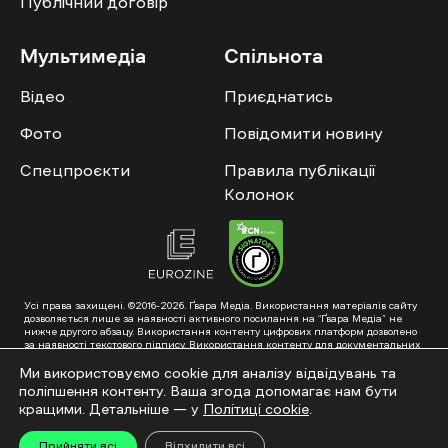
Публічний договір
Мультимедіа
Спільнота
Відео
Приєднатись
Фото
Повідомити новину
Спецпроєкти
Правила публікації
Колонок
Усі права захищені. ©2016-2026. Ґвара Медіа. Використання матеріалів сайту
дозволяється лише за наявності активного посилання на “Ґвара Медіа” не
нижче другого абзацу. Використання контенту цифрових платформ дозволено
за наявності текстового підпису. Використання контенту для документальних
фільмів та інтегрованих продуктів дозволяється за умови отримання
схвалення від редакції.
Ми використовуємо cookie для аналізу відвідувань та
поліпшення контенту. Ваша згода допомагає нам бути
Суб’єкт у сфері онлайн-медіа; ідентифікатор медіа – R40-01353. Поштова
адреса: ГО «Ґвара Медіа», 61057, Харків, вул. Гоголя, 14, абонентська скринька
кращими. Детальніше — у
Політиці cookie
.
№7400
Підкинь нам тему на пошту – hello@gwaramedia.com
Прийняти всі
Відхилити всі