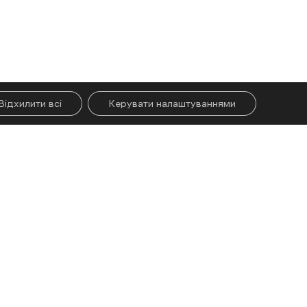
Відхилити всі
Керувати налаштуваннями