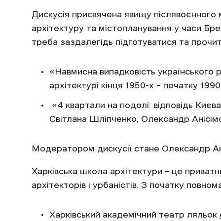
Дискусія присвячена явищу післявоєнного 
архітектуру та містопланування у часи Бр
треба заздалегідь підготуватися та прочит
«Навмисна випадковість українського р
архітектурі кінця 1950-х – початку 1990
«4 квартали на подолі: відповідь Києв
Світлана Шліпченко, Олександр Анісімо
Модератором дискусії стане Олександр Ані
Харківська школа архітектури – це приватн
архітекторів і урбаністів. З початку повн
Харківський академічний театр ляльок