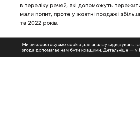
в переліку речей, які допоможуть пережити
мали попит, проте у жовтні продажі збільш
та 2022 років.
Середній чек на ліхтарі зріс на 19% у 
Ми використовуємо cookie для аналізу відвідувань та
1242 гривень.
згода допомагає нам бути кращими. Детальніше — у
Рації: зростання втричі
Українці купують рації на випадок перебоїв
ЗСУ та ТрО. Минулого року рації не були т
представники вузького сегмента клієнтів. У
рази порівняно з жовтнем попереднього ро
Середній чек зріс на 44% та становить 