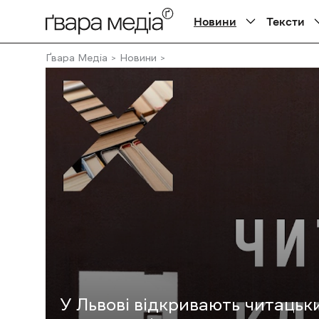
Новини
Тексти
Ґвара Медіа
Новини
У Львові відкривають читацьки