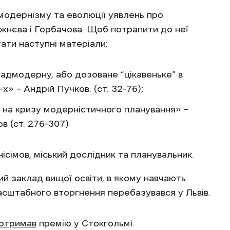
модернізму та еволюції уявлень про
ежнєва і Горбачова. Щоб потрапити до неї
ати наступні матеріали:
адмодерну, або дозоване “цікавеньке” в
-х» – Андрій Пучков. (ст. 32-76);
а на кризу модерністичного планування» –
в (ст. 276-307)
сімов, міський дослідник та планувальник.
ий заклад вищої освіти, в якому навчають
омасштабного вторгнення перебазувався у Львів.
отримав
премію у Стокгольмі.