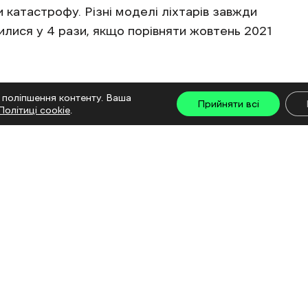
 катастрофу. Різні моделі ліхтарів завжди
илися у 4 рази, якщо порівняти жовтень 2021
порівнянні з минулим періодом та становить
 поліпшення контенту. Ваша
Прийняти всі
Політиці cookie
.
 з мобільним зв’язком та на потребу бійців
оваром з високим рівнем попиту, їх купували
 жовтні 2022 обсяг продажів рацій зріс у три
ку.
1514 гривень.