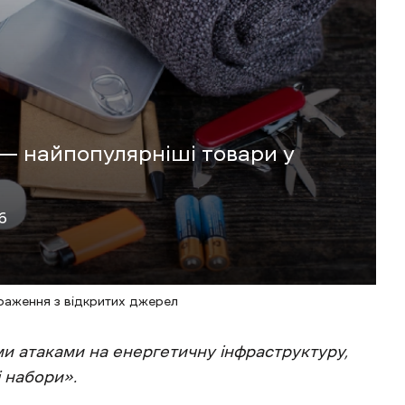
а — найпопулярніші товари у
6
браження з відкритих джерел
ми атаками на енергетичну інфраструктуру,
 набори».