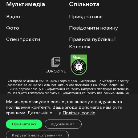
Мультимедіа
Спільнота
Відео
Приєднатись
Фото
Повідомити новину
Спецпроєкти
Правила публікації
Колонок
Усі права захищені. ©2016-2026. Ґвара Медіа. Використання матеріалів сайту
дозволяється лише за наявності активного посилання на “Ґвара Медіа” не
нижче другого абзацу. Використання контенту цифрових платформ дозволено
за наявності текстового підпису. Використання контенту для документальних
фільмів та інтегрованих продуктів дозволяється за умови отримання
схвалення від редакції.
Ми використовуємо cookie для аналізу відвідувань та
поліпшення контенту. Ваша згода допомагає нам бути
Суб’єкт у сфері онлайн-медіа; ідентифікатор медіа – R40-01353. Поштова
адреса: ГО «Ґвара Медіа», 61057, Харків, вул. Гоголя, 14, абонентська скринька
кращими. Детальніше — у
Політиці cookie
.
№7400
Підкинь нам тему на пошту – hello@gwaramedia.com
Прийняти всі
Відхилити всі
Модернізація сайту:
Керувати налаштуваннями