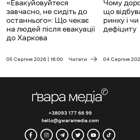
«Евакуйовуйтеся
Чому доро
завчасно, не сидіть до
що відбув
останнього»: Що чекає
ринку і чи
на людей після евакуації
дефіциту
до Харкова
05 Cерпня 2026 | 16:00
Читати
04 Cерпня 2026
+38093 177 66 99
hello@gwaramedia.com