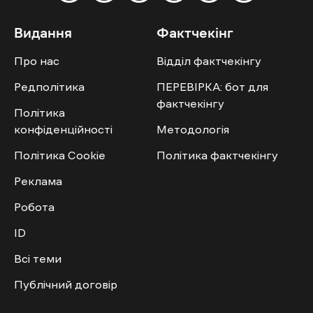
Видання
Фактчекінг
Про нас
Відділ фактчекінгу
Редполітика
ПЕРЕВІРКА: бот для
фактчекінгу
Політика
конфіденційності
Методологія
Політика Cookie
Політика фактчекінгу
Реклама
Робота
ID
Всі теми
Публічний договір