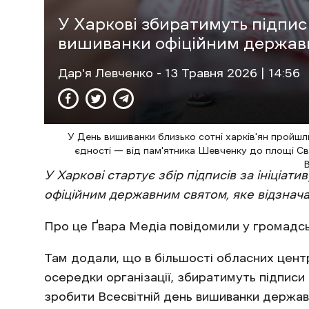
У Харкові збиратимуть підпис
вишиванки офіційним держав
Дар'я Левченко
- 13 Травня 2026 | 14:56
У День вишиванки близько сотні харків'ян прой
єдності — від пам'ятника Шевченку до площі Св
В
У Харкові стартує збір підписів за ініціат
офіційним державним святом, яке відзнача
Про це Ґвара Медіа повідомили у громадсь
Там додали, що в більшості обласних центр
осередки організації, збиратимуть підписи
зробити Всесвітній день вишиванки держа