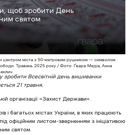
и, щоб зробити День
ним святом
шли центром міста з 50-метровим рушником — символом
ободи. Травень 2025 року / Фото: Ґвара Медіа, Анна
еклич
иву зробити Всесвітній день вишиванки
ється 21 травня.
кій організації «Захист Держави».
ів і багатьох містах України, в яких працюють
 під офіційним листом-зверненням з ініціативою
вним святом.