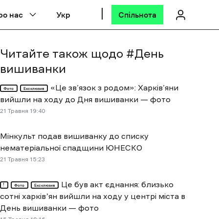
ро нас
Укр
Спільнота
Читайте також щодо #
День
вишиванки
«Це зв’язок з родом»: Харків’яни
Фото
Ексклюзив
вийшли на ходу до Дня вишиванки — фото
21 Травня 19:40
Мінкульт подав вишиванку до списку
нематеріальної спадщини ЮНЕСКО
21 Травня 15:23
Це був акт єднання: близько
Фото
Ексклюзив
сотні харківʼян вийшли на ходу у центрі міста в
День вишиванки — фото