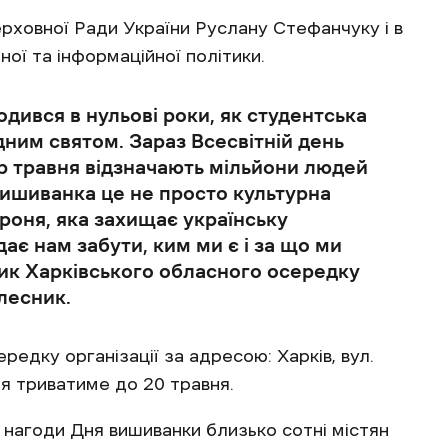
рховної Ради України Руслану Стефанчуку і в
ої та інформаційної політики.
дився в нульові роки, як студентська
одним святом. Зараз Всесвітній день
р травня відзначають мільйони людей
 вишиванка це не просто культурна
роня, яка захищає українську
дає нам забути, ким ми є і за що ми
ик Харківського обласного осередку
лесник.
дку організації за адресою: Харків, вул.
ія триватиме до 20 травня.
 нагоди Дня вишиванки близько сотні містян