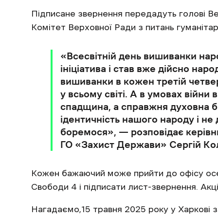
Підписане звернення передадуть голові Ве
Комітет Верховної Ради з питань гуманітарн
«Всесвітній день вишиванки наро
ініціатива і став вже дійсно нар
вишиванки в кожен третій четве
у всьому світі. А в умовах війни
спадщина, а справжня духовна б
ідентичність нашого народу і не 
боремося», — розповідає керівн
ГО «Захист Держави» Сергій Ко
Кожен бажаючий може прийти до офісу осере
Свободи 4 і підписати лист-звернення. Акц
Нагадаємо,15 травня 2025 року у Харкові з