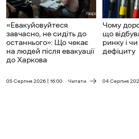
«Евакуйовуйтеся
Чому доро
завчасно, не сидіть до
що відбув
останнього»: Що чекає
ринку і чи
на людей після евакуації
дефіциту
до Харкова
05 Cерпня 2026 | 16:00
Читати
04 Cерпня 2026