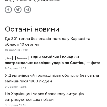
Суд України
суди Харківщини
Останні новини
До 30° тепла без опадів: погода у Харкові та
області 10 серпня
10 Cерпня 07:01
Один загиблий і понад 30
Фото
Ексклюзив
постраждалих: наслідки ударів по Салтівці — фото
9 Cерпня 14:37
У Дергачівській громаді після обстрілу без світла
залишилися 1900 людей
9 Cерпня 12:58
На Харківщині через безпекову ситуацію
затримуються два поїзди
9 Cерпня 12:16