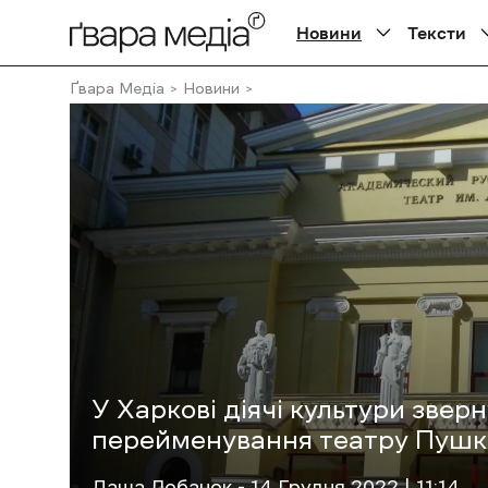
Новини
Тексти
Ґвара Медіа
Новини
У Харкові діячі культури зве
перейменування театру Пушк
Даша Лобанок
- 14 Грудня 2022 | 11:14