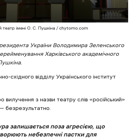
 театр імені О. С. Пушкіна / chytomo.com
 президента України Володимира Зеленського
 перейменування Харківського академічного
Пушкіна.
но-східного відділу Українського інститут
о вилучення з назви театру слів «російський»
і — безрезультатно.
ура залишається поза агресією, що
творюють небезпечні пастки для