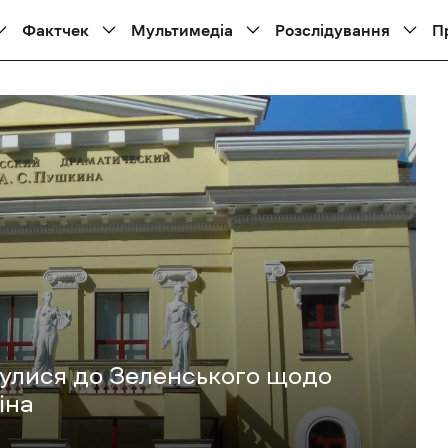
Фактчек
Мультимедіа
Розслідування
П
рнулися до Зеленського щодо
іна