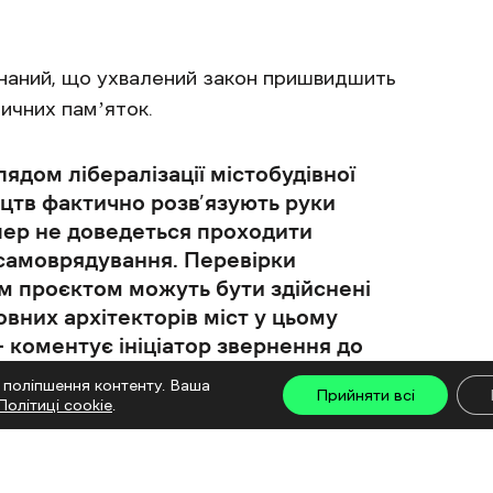
аний, що ухвалений закон пришвидшить
ичних памʼяток.
лядом лібералізації містобудівної
цтв фактично розв’язують руки
пер не доведеться проходити
 самоврядування. Перевірки
им проєктом можуть бути здійснені
вних архітекторів міст у цьому
 коментує ініціатор звернення до
 поліпшення контенту. Ваша
Прийняти всі
Політиці cookie
.
стобудівну реформу протягнули майже
 необхідних).