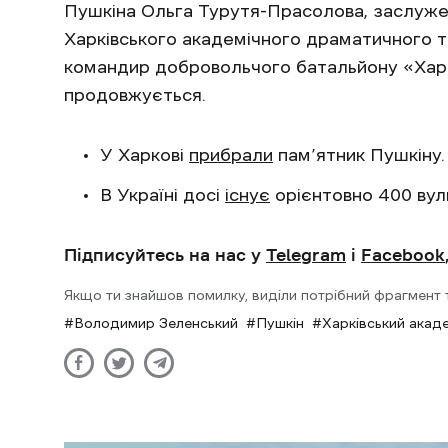
Пушкіна Ольга Турутя-Прасолова, заслуже
Харківського академічного драматичного т
командир добровольчого батальйону «Харт
продовжується.
У Харкові
прибрали
пам’ятник Пушкіну.
В Україні досі
існує
орієнтовно 400 вули
Підписуйтесь на нас у
Telegram
і
Facebook
Якщо ти знайшов помилку, виділи потрібний фрагмент та
Володимир Зеленський
Пушкін
Харківський акаде