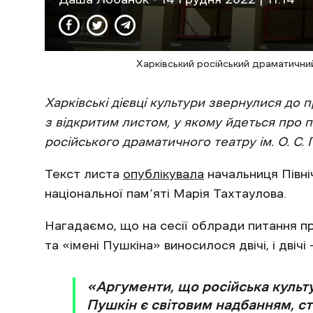
Харківський російський драматичний
Харківські дієвці культури звернулися до
з відкритим листом, у якому йдеться про
російського драматичного театру ім. О. С. 
Текст листа
опублікувала
начальниця Північ
національної пам’яті Марія Тахтаулова.
Нагадаємо, що на сесії облради питання пр
та «імені Пушкіна» виносилося двічі, і двіч
«Аргументи, що російська культ
Пушкін є світовим надбанням, с