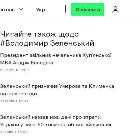
ро нас
Укр
Спільнота
Читайте також щодо
#
Володимир Зеленський
Президент звільнив начальника Куп’янської
МВА Андрія Беседіна
5 Cерпня 10:03
Зеленський призначив Умєрова та Клименка
на нові посади
3 Cерпня 15:33
Зеленський назвав нові дані про втрати
України у війні: 50 тисяч загиблих військових
31 Липня 15:08