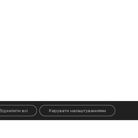
Відхилити всі
Керувати налаштуваннями