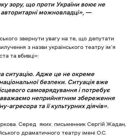
ку зору, що проти України воює не
і авторитарні можновладці»
, —
ького звернути увагу на те, що депутати
илучення з назви українського театру ім’я
та та вбивці»:
а ситуацію. Адже це не окреме
національної безпеки. Ситуація вже
ісцевого самоврядування і потребує
Ми вважаємо неприйнятним збереження
ну-агресора та її культурних діячів»
.
Харкова. Серед яких: письменник Сергій Жадан,
ського драматичного театру імені О.С.