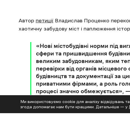
Автор
петиції
Владислав Проценко перекон
хаотичну забудову міст і паплюження істор
«Нові містобудівні норми під виг
сфери та пришвидшення будівни
великим забудовникам, яким те
перевірки від органів місцевого
будівництв та документації за ц
приватними фірмами, а роль голо
процесі значно обмежується», —
Президента.
Ми використовуємо cookie для аналізу відвідувань та
згода допомагає нам бути кращими. Детальніше — у
Рух «Чесно»
помітив
цікаву тенденцію: мі
мінімальною кількістю голосів (228 при 226