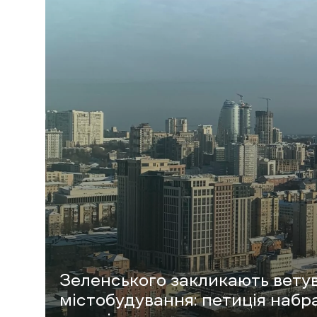
Зеленського закликають вету
містобудування: петиція набра