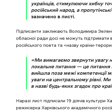
українців, стимулюючи хибну точ
російський народ, а пропутінськ
зазначено в листі.
Підписанти закликають Володимира Зеленс
обласної ради досі не можуть підтримати в
російського поета та «назву країни-терорис
«Ми вимагаємо звернути увагу н
локальне питання — це питання 
вийшла поза межі компетенції м
уваги на центральному рівні. 
в назві будь-яких згадок про краї
Наразі лист підписали 19 діячів культури 
режисерка Харківського академічного росій