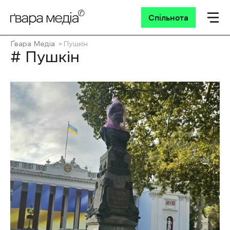
Спільнота
Ґвара Медіа
Пушкін
# Пушкін