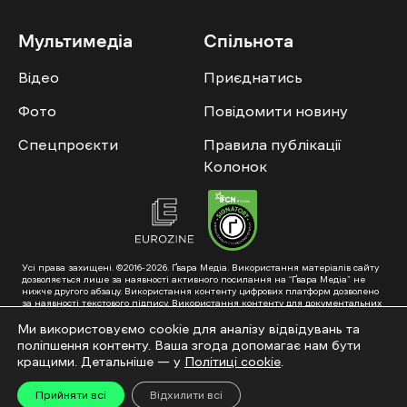
Мультимедіа
Спільнота
Відео
Приєднатись
Фото
Повідомити новину
Спецпроєкти
Правила публікації
Колонок
Усі права захищені. ©2016-2026. Ґвара Медіа. Використання матеріалів сайту
дозволяється лише за наявності активного посилання на “Ґвара Медіа” не
нижче другого абзацу. Використання контенту цифрових платформ дозволено
за наявності текстового підпису. Використання контенту для документальних
фільмів та інтегрованих продуктів дозволяється за умови отримання
схвалення від редакції.
Ми використовуємо cookie для аналізу відвідувань та
поліпшення контенту. Ваша згода допомагає нам бути
Суб’єкт у сфері онлайн-медіа; ідентифікатор медіа – R40-01353. Поштова
адреса: ГО «Ґвара Медіа», 61057, Харків, вул. Гоголя, 14, абонентська скринька
кращими. Детальніше — у
Політиці cookie
.
№7400
Підкинь нам тему на пошту – hello@gwaramedia.com
Прийняти всі
Відхилити всі