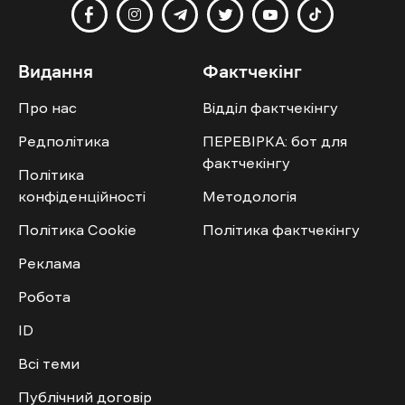
Видання
Фактчекінг
Про нас
Відділ фактчекінгу
Редполітика
ПЕРЕВІРКА: бот для
фактчекінгу
Політика
конфіденційності
Методологія
Політика Cookie
Політика фактчекінгу
Реклама
Робота
ID
Всі теми
Публічний договір