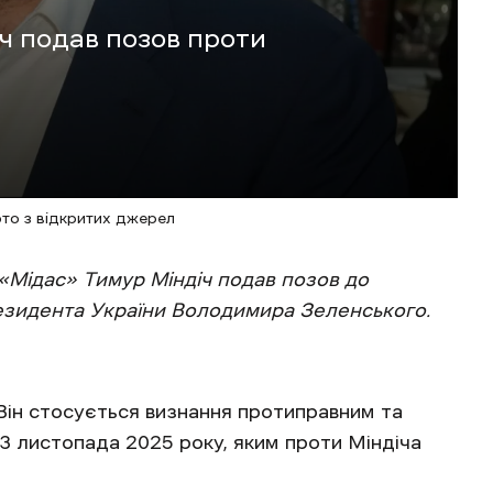
ч подав позов проти
ото з відкритих джерел
 «Мідас» Тимур Міндіч подав позов до
резидента України Володимира Зеленського.
 Він стосується визнання протиправним та
3 листопада 2025 року, яким проти Міндіча