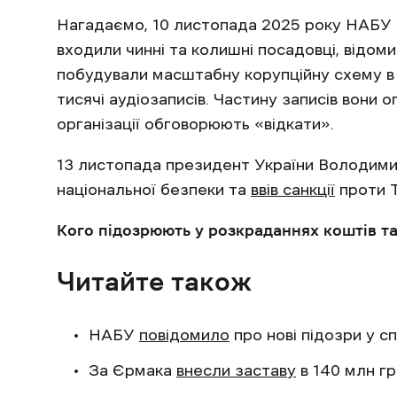
Нагадаємо, 10 листопада 2025 року НАБУ т
входили чинні та колишні посадовці, відомий
побудували масштабну корупційну схему в
тисячі аудіозаписів. Частину записів вони о
організації обговорюють «відкати».
13 листопада президент України Володими
національної безпеки та
ввів санкції
проти Т
Кого підозрюють у розкраданнях коштів т
Читайте також
НАБУ
повідомило
про нові підозри у с
За Єрмака
внесли заставу
в 140 млн гр