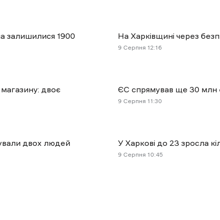
тла залишилися 1900
На Харківщині через без
9 Cерпня 12:16
 магазину: двоє
ЄС спрямував ще 30 млн 
9 Cерпня 11:30
ятували двох людей
У Харкові до 23 зросла к
9 Cерпня 10:45