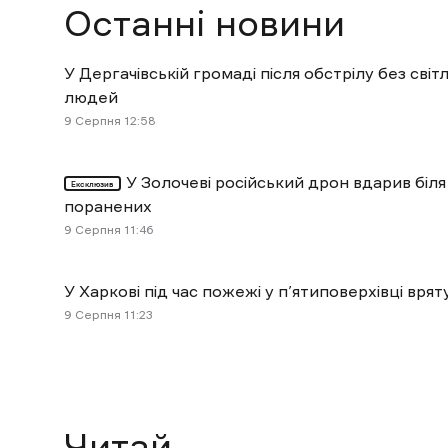
Останні новини
У Дергачівській громаді після обстрілу без сві
людей
9 Cерпня 12:58
У Золочеві російський дрон вдарив біля
Ексклюзив
поранених
9 Cерпня 11:46
У Харкові під час пожежі у п’ятиповерхівці вр
9 Cерпня 11:23
Читай