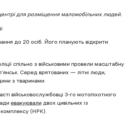
центрі для розміщення маломобільних людей.
і.
ння до 20 осіб. Його планують відкрити
іції спільно з військовими провели масштабну
п’янськ. Серед врятованих — літні люди,
дини з тваринами.
асті військовослужбовці 3-го мотопіхотного
гади
евакуювали
двох цивільних із
комплексу (НРК).