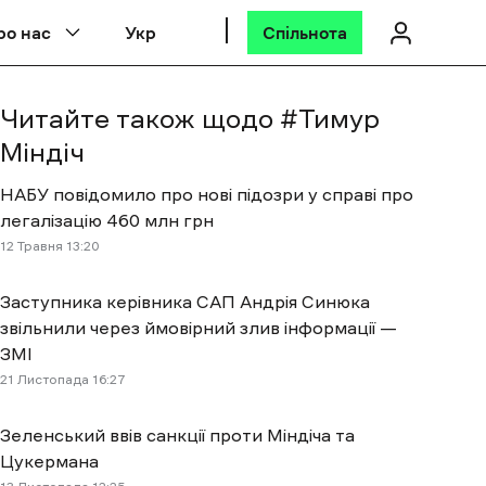
ро нас
Укр
Спільнота
Читайте також щодо #
Тимур
Міндіч
НАБУ повідомило про нові підозри у справі про
легалізацію 460 млн грн
12 Травня 13:20
Заступника керівника САП Андрія Синюка
звільнили через ймовірний злив інформації —
ЗМІ
21 Листопада 16:27
Зеленський ввів санкції проти Міндіча та
Цукермана