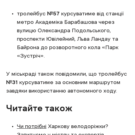
тролейбус
№57
курсуватиме від станції
метро Академіка Барабашова через
вулицю Олександра Подольського,
проспекти Ювілейний, Льва Ландау та
Байрона до розворотного кола «Парк
«Зустріч».
У міськраді також повідомили, що тролейбус
№31
курсуватиме за основним маршрутом
завдяки використанню автономного ходу.
Читайте також
Чи потрібні
Харкову велодоріжки?
Запитуємо у містян та експертів.