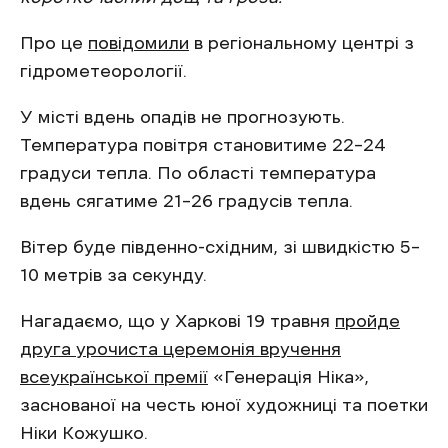
Про це
повідомили
в регіональному центрі з
гідрометеорології.
У місті вдень опадів не прогнозують.
Температура повітря становитиме 22–24
градуси тепла. По області температура
вдень сягатиме 21–26 градусів тепла.
Вітер буде південно-східним, зі швидкістю 5–
10 метрів за секунду.
Нагадаємо, що у Харкові 19 травня
пройде
друга урочиста церемонія вручення
всеукраїнської премії
«Генерація Ніка»,
заснованої на честь юної художниці та поетки
Ніки Кожушко.