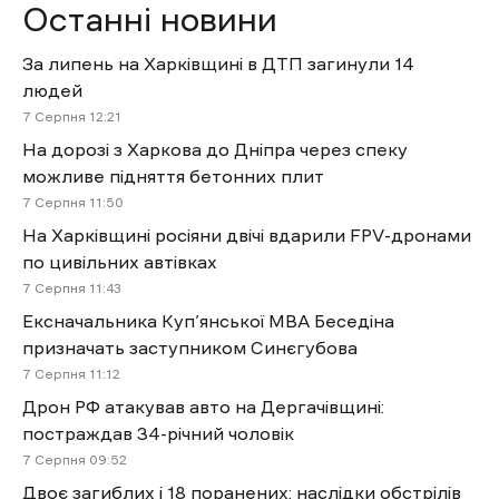
Останні новини
За липень на Харківщині в ДТП загинули 14
людей
7 Cерпня 12:21
На дорозі з Харкова до Дніпра через спеку
можливе підняття бетонних плит
7 Cерпня 11:50
На Харківщині росіяни двічі вдарили FPV-дронами
по цивільних автівках
7 Cерпня 11:43
Ексначальника Куп’янської МВА Беседіна
призначать заступником Синєгубова
7 Cерпня 11:12
Дрон РФ атакував авто на Дергачівщині:
постраждав 34-річний чоловік
7 Cерпня 09:52
Двоє загиблих і 18 поранених: наслідки обстрілів