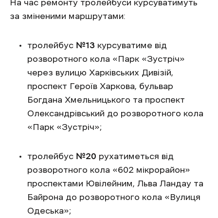
На час ремонту тролейбуси курсуватимуть
за зміненими маршрутами:
тролейбус
№13
курсуватиме від
розворотного кола «Парк «Зустріч»
через вулицю Харківських Дивізій,
проспект Героїв Харкова, бульвар
Богдана Хмельницького та проспект
Олександрівський до розворотного кола
«Парк «Зустріч»;
тролейбус
№20
рухатиметься від
розворотного кола «602 мікрорайон»
проспектами Ювілейним, Льва Ландау та
Байрона до розворотного кола «Вулиця
Одеська»;