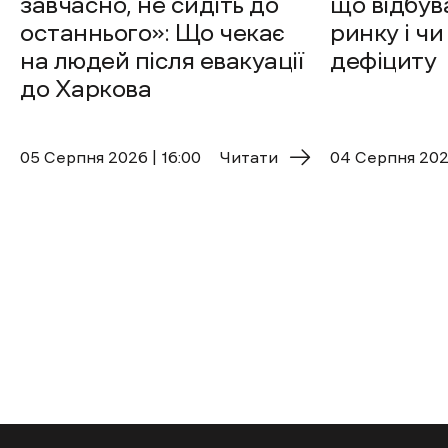
завчасно, не сидіть до
що відбув
останнього»: Що чекає
ринку і чи
на людей після евакуації
дефіциту
до Харкова
05 Cерпня 2026 | 16:00
Читати
04 Cерпня 2026