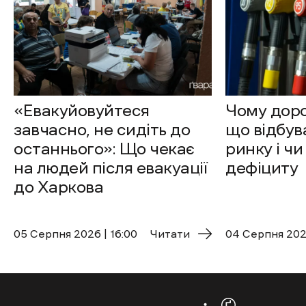
Флагшток з державним прапором у центрі Харкова
/ Фото: Харківська міська рада
Більше половини, 63% опитаних, українців
підтримують повне перезавантаження влади
в Україні після завершення війни.
Відповідні дані
опубліковані
в дослідженні
Київського міжнародного інституту