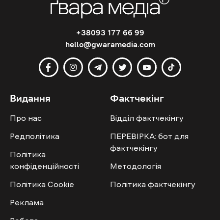
соціології.
Три роки тому 73% респондентів очікували на
перезавантаження центральної влади на
одному рівні, зараз же показник зріс до 88%.
У випадку парламенту з 69% до 83% стало
більше тих, хто очікує на перезавантаження
після війни. У випадку Уряду – ріст з 47% до
74%, у випадку президента – з 23% до 67%.
Нагадаємо, більшість опитаних громадян
України
не підтримують
припинення вогню за
нинішньою лінією фронту без гарантій
безпеки. Підтримка перемир’я суттєво
зростає за умови надання військової або
ресурсної підтримки союзників.