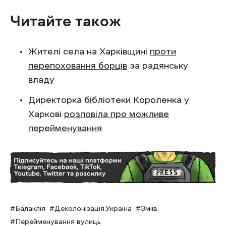
Читайте також
Жителі села на Харківщині
проти
перепоховання борців
за радянську
владу
Директорка бібліотеки Короленка у
Харкові
розповіла про можливе
перейменування
Балаклія
Деколонізація.Україна
Зміїв
Перейменування вулиць