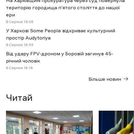
Більшість респондентів
підтримують перезавантаження
української влади після
завершення війни
Дар'я Левченко
- 17 Червня 2026 | 15:44