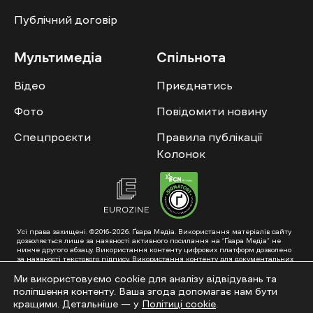
Публічний договір
Мультимедіа
Спільнота
Відео
Приєднатись
Фото
Повідомити новину
Спецпроєкти
Правила публікації
Колонок
Усі права захищені. ©2016-2026. Ґвара Медіа. Використання матеріалів сайту
дозволяється лише за наявності активного посилання на “Ґвара Медіа” не
нижче другого абзацу. Використання контенту цифрових платформ дозволено
за наявності текстового підпису. Використання контенту для документальних
фільмів та інтегрованих продуктів дозволяється за умови отримання
схвалення від редакції.
Ми використовуємо cookie для аналізу відвідувань та
поліпшення контенту. Ваша згода допомагає нам бути
Суб’єкт у сфері онлайн-медіа; ідентифікатор медіа – R40-01353. Поштова
адреса: ГО «Ґвара Медіа», 61057, Харків, вул. Гоголя, 14, абонентська скринька
кращими. Детальніше — у
Політиці cookie
.
№7400