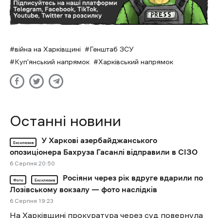
війна на Харківщині
Генштаб ЗСУ
Куп'янський напрямок
Харківський напрямок
Останні новини
У Харкові азербайджанського
Ексклюзив
опозиціонера Бахруза Гасанлі відправили в СІЗО
6 Cерпня 20:50
Росіяни через рік вдруге вдарили по
Фото
Ексклюзив
Лозівському вокзалу — фото наслідків
6 Cерпня 19:23
На Харківщині прокуратура через суд повернула