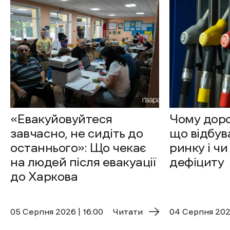
«Евакуйовуйтеся
Чому доро
завчасно, не сидіть до
що відбув
останнього»: Що чекає
ринку і чи
на людей після евакуації
дефіциту
до Харкова
05 Cерпня 2026 | 16:00
Читати
04 Cерпня 2026