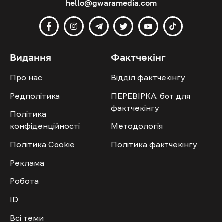
hello@gwaramedia.com
Видання
Фактчекінг
Про нас
Відділ фактчекінгу
Редполітика
ПЕРЕВІРКА: бот для
фактчекінгу
Політика
конфіденційності
Методологія
Політика Cookie
Політика фактчекінгу
Реклама
Робота
ID
Всі теми