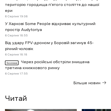
територію городища п’ятого століття до нашої
ери
6 Cерпня 19:06
У Харкові Some People відкриває культурний
простір Audytoriya
6 Cерпня 18:55
Від удару FPV-дроном у Боровій загинув 45-
річний чоловік
6 Cерпня 18:18
Через російські обстріли знищена
Ексклюзив
третина книжкового ринку
6 Cерпня 17:55
Більше новин
Читай