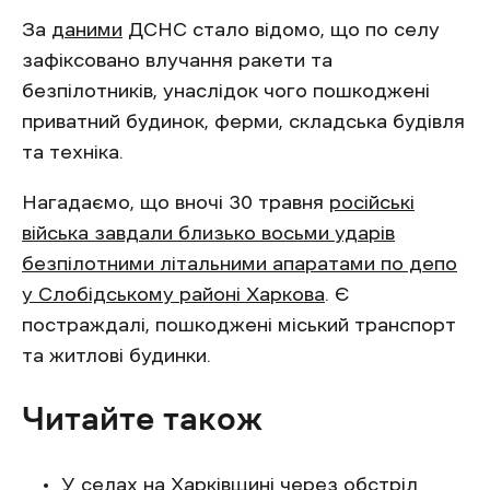
За
даними
ДСНС стало відомо, що по селу
зафіксовано влучання ракети та
безпілотників, унаслідок чого пошкоджені
приватний будинок, ферми, складська будівля
та техніка.
Нагадаємо, що вночі 30 травня
російські
війська завдали близько восьми ударів
безпілотними літальними апаратами по депо
у Слобідському районі Харкова
. Є
постраждалі, пошкоджені міський транспорт
та житлові будинки.
Читайте також
У селах на Харківщині через обстріл