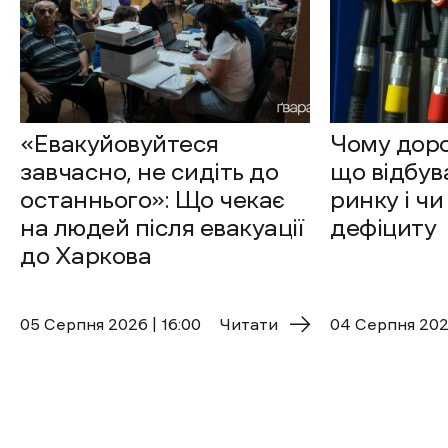
«Евакуйовуйтеся
Чому доро
завчасно, не сидіть до
що відбув
останнього»: Що чекає
ринку і чи
на людей після евакуації
дефіциту
до Харкова
05 Cерпня 2026 | 16:00
Читати
04 Cерпня 2026