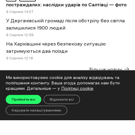
постраждалих: наслідки ударів по Салтівці — фото
9 Cерпня 14:37
У Дергачівській громаді після обстрілу без світла
залишилися 1900 людей
9 Cерпня 12:58
На Харківщині через безпекову ситуацію
затримуються два поїзди
9 Cерпня 12:16
Більше новин
Ми використовуємо cookie для аналізу відвідувань та
поліпшення контенту. Ваша згода допомагає нам бути
Читай
кращими. Детальніше — у
Політиці cookie
.
Прийняти всі
Відхилити всі
Керувати налаштуваннями