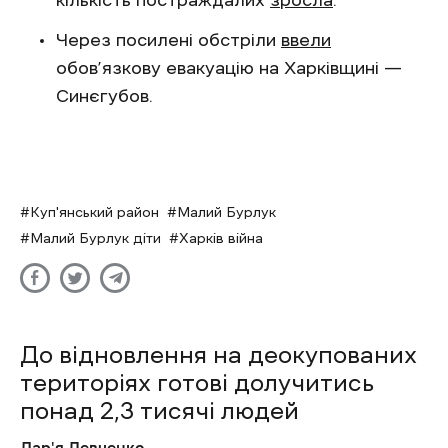
кількість постраждалих
зросла
.
Через посилені обстріли
ввели
обов’язкову евакуацію на Харківщині —
Синєгубов.
Куп'янський район
Малий Бурлук
Малий Бурлук діти
Харків війна
До відновлення на деокупованих
територіях готові долучитись
понад 2,3 тисячі людей
Дар'я Левченко