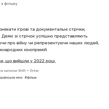
 з фільму
знімати ігрові та документальні стрічки,
. Деякі зі стрічок успішно представляють
ючи про війну чи репрезентуючи наших людей,
жнародних кінопремій.
и, що вийшли у 2022 році.
 натисни Shift + Enter.
країнське кіно
фільм