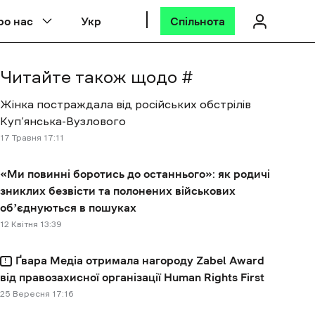
ро нас
Укр
Спільнота
Читайте також щодо #
Жінка постраждала від російських обстрілів
Куп’янська-Вузлового
17 Травня 17:11
«Ми повинні боротись до останнього»: як родичі
зниклих безвісти та полонених військових
обʼєднуються в пошуках
12 Квітня 13:39
Ґвара Медіа отримала нагороду Zabel Award
від правозахисної організації Human Rights First
25 Вересня 17:16