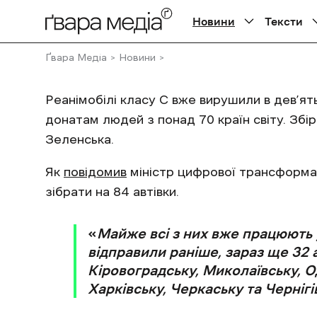
Вероніка Полякова
- 06 Листопада 2022 |
Новини
Тексти
Ґвара Медіа
Новини
Реанімобілі класу С вже вирушили в дев’ят
донатам людей з понад 70 країн світу. Зб
Зеленська.
Як
повідомив
міністр цифрової трансформа
зібрати на 84 автівки.
«
Майже всі з них вже працюють 
відправили раніше, зараз ще 32 а
Кіровоградську, Миколаївську, О
Харківську, Черкаську та Чернігі