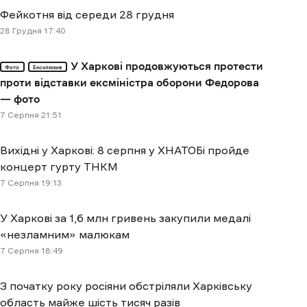
Фейкотня від середи 28 грудня
28 Грудня 17:40
У Харкові продовжуються протести
Фото
Ексклюзив
проти відставки ексміністра оборони Федорова
— фото
7 Cерпня 21:51
Вихідні у Харкові: 8 серпня у ХНАТОБі пройде
концерт гурту ТНКМ
7 Cерпня 19:13
У Харкові за 1,6 млн гривень закупили медалі
«незламним» малюкам
7 Cерпня 18:49
З початку року росіяни обстріляли Харківську
область майже шість тисяч разів