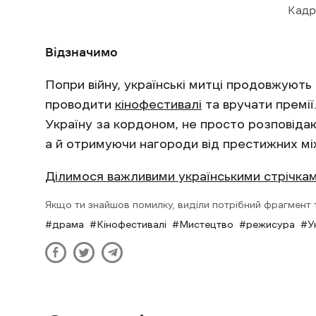
Кадр
Відзначимо
Попри війну, українські митці продовжують 
проводити
кінофестивалі
та вручати премії
Україну за кордоном, не просто розповіда
а й отримуючи нагороди від престижних мі
Ділимося важливими українськими стрічкам
Якщо ти знайшов помилку, виділи потрібний фрагмент та
драма
Кінофестивалі
Мистецтво
режисура
У