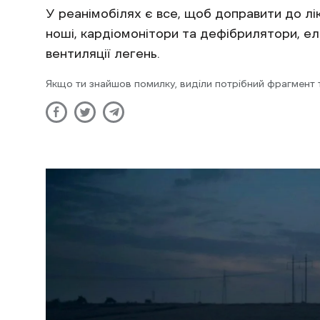
У реанімобілях є все, щоб доправити до лік
ноші, кардіомонітори та дефібрилятори, е
вентиляції легень.
Якщо ти знайшов помилку, виділи потрібний фрагмент та