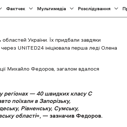
 17:09
Фактчек
Мультимедіа
Розслідування
П
ь областей України. Їх придбали завдяки
ір через UNITED24 ініціювала перша леді Олена
ції Михайло Федоров, загалом вдалося
у регіонах — 40 швидких класу С
вто поїхали в Запорізьку,
деську, Рівненську, Сумську,
вську області
», — зазначив Федоров.