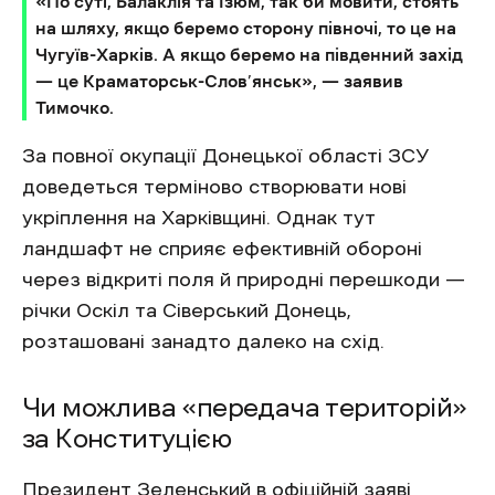
«По суті, Балаклія та Ізюм, так би мовити, стоять
на шляху, якщо беремо сторону півночі, то це на
Чугуїв-Харків. А якщо беремо на південний захід
— це Краматорськ-Слов’янськ», — заявив
Тимочко.
За повної окупації Донецької області ЗСУ
доведеться терміново створювати нові
укріплення на Харківщині. Однак тут
ландшафт не сприяє ефективній обороні
через відкриті поля й природні перешкоди —
річки Оскіл та Сіверський Донець,
розташовані занадто далеко на схід.
Чи можлива «передача територій»
за Конституцією
Президент Зеленський в офіційній заяві