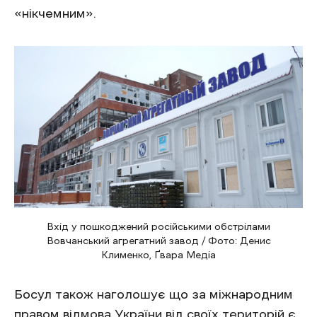
«нікчемним».
Вхід у пошкоджений російськими обстрілами
Вовчанський агрегатний завод / Фото: Денис
Клименко, Ґвара Медіа
Босул також наголошує що за міжнародним
правом відмова України від своїх територій є