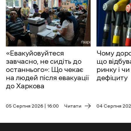
«Евакуйовуйтеся
Чому доро
завчасно, не сидіть до
що відбув
останнього»: Що чекає
ринку і чи
на людей після евакуації
дефіциту
до Харкова
05 Cерпня 2026 | 16:00
Читати
04 Cерпня 2026