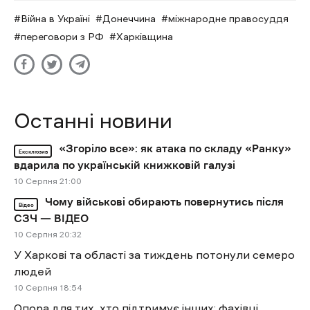
Війна в Україні
Донеччина
міжнародне правосуддя
переговори з РФ
Харківщина
Останні новини
«Згоріло все»: як атака по складу «Ранку»
Ексклюзив
вдарила по українській книжковій галузі
10 Cерпня 21:00
Чому військові обирають повернутись після
Відео
СЗЧ — ВІДЕО
10 Cерпня 20:32
У Харкові та області за тиждень потонули семеро
людей
10 Cерпня 18:54
Опора для тих, хто підтримує інших: фахівці