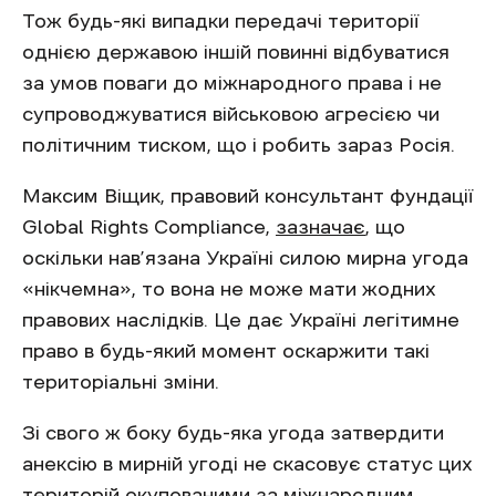
Тож будь-які випадки передачі території
однією державою іншій повинні відбуватися
за умов поваги до міжнародного права і не
супроводжуватися військовою агресією чи
політичним тиском, що і робить зараз Росія.
Максим Віщик, правовий консультант фундації
Global Rights Compliance,
зазначає
, що
оскільки нав’язана Україні силою мирна угода
«нікчемна», то вона не може мати жодних
правових наслідків. Це дає Україні легітимне
право в будь-який момент оскаржити такі
територіальні зміни.
Зі свого ж боку будь-яка угода затвердити
анексію в мирній угоді не скасовує статус цих
територій окупованими за міжнародним