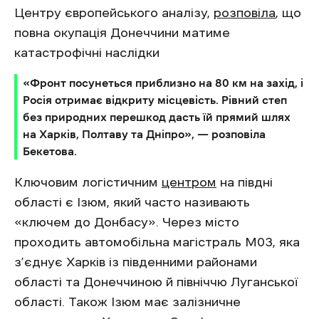
Центру європейського аналізу,
розповіла
, що
повна окупація Донеччини матиме
катастрофічні наслідки
«Фронт посунеться приблизно на 80 км на захід, і
Росія отримає відкриту місцевість. Рівний степ
без природних перешкод дасть їй прямий шлях
на Харків, Полтаву та Дніпро», — розповіла
Бекетова.
Ключовим логістичним
центром
на півдні
області є Ізюм, який часто називають
«ключем до Донбасу». Через місто
проходить автомобільна магістраль М03, яка
з’єднує Харків із південними районами
області та Донеччиною й північчю Луганської
області. Також Ізюм має залізничне