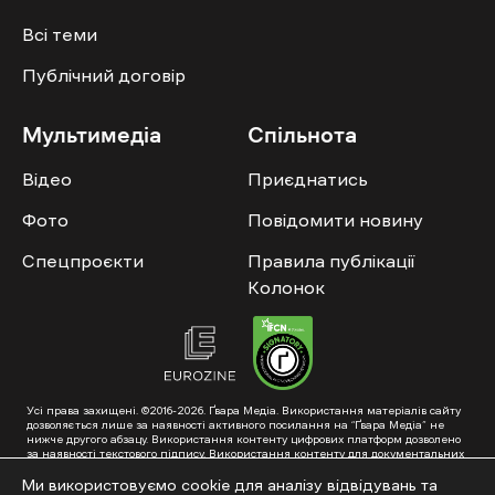
Всі теми
Публічний договір
Мультимедіа
Спільнота
Відео
Приєднатись
Фото
Повідомити новину
Спецпроєкти
Правила публікації
Колонок
Усі права захищені. ©2016-2026. Ґвара Медіа. Використання матеріалів сайту
дозволяється лише за наявності активного посилання на “Ґвара Медіа” не
нижче другого абзацу. Використання контенту цифрових платформ дозволено
за наявності текстового підпису. Використання контенту для документальних
фільмів та інтегрованих продуктів дозволяється за умови отримання
схвалення від редакції.
Ми використовуємо cookie для аналізу відвідувань та