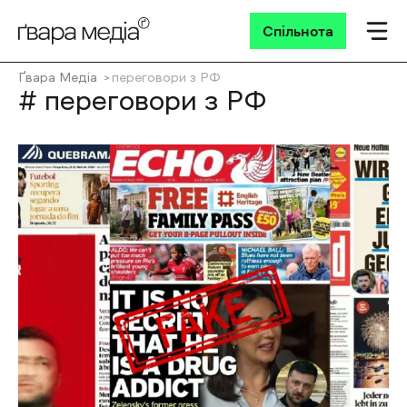
Спільнота
Ґвара Медіа
переговори з РФ
# переговори з РФ