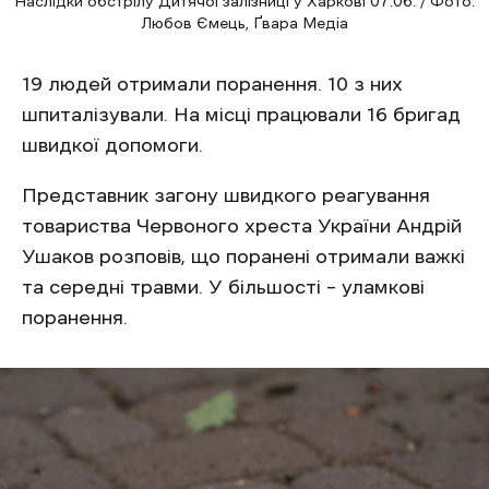
Наслідки обстрілу Дитячої залізниці у Харкові 07.06. / Фото:
Любов Ємець, Ґвара Медіа
19 людей отримали поранення. 10 з них
шпиталізували. На місці працювали 16 бригад
швидкої допомоги.
Представник загону швидкого реагування
товариства Червоного хреста України Андрій
Ушаков розповів, що поранені отримали важкі
та середні травми. У більшості – уламкові
поранення.