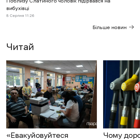
Поблизу Слатиного чоловік підірвався на
вибухівці
8 Cерпня 11:26
Більше новин
Читай
«Евакуйовуйтеся
Чому доро