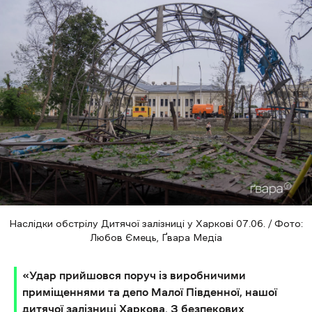
Наслідки обстрілу Дитячої залізниці у Харкові 07.06. / Фото:
Любов Ємець, Ґвара Медіа
«Удар прийшовся поруч із виробничими
приміщеннями та депо Малої Південної, нашої
дитячої залізниці Харкова. З безпекових