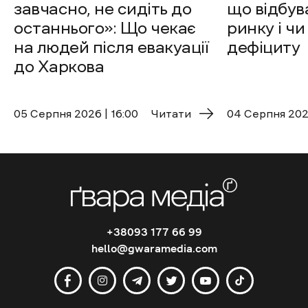
завчасно, не сидіть до
що відбув
останнього»: Що чекає
ринку і чи
на людей після евакуації
дефіциту
до Харкова
05 Cерпня 2026 | 16:00
Читати
04 Cерпня 2026
+38093 177 66 99
hello@gwaramedia.com