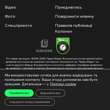
Відео
Приєднатись
Фото
Повідомити новину
Спецпроєкти
Правила публікації
Колонок
Усі права захищені. ©2016-2026. Ґвара Медіа. Використання матеріалів сайту
дозволяється лише за наявності активного посилання на “Ґвара Медіа” не
нижче другого абзацу. Використання контенту цифрових платформ дозволено
за наявності текстового підпису. Використання контенту для документальних
фільмів та інтегрованих продуктів дозволяється за умови отримання
схвалення від редакції.
Ми використовуємо cookie для аналізу відвідувань та
поліпшення контенту. Ваша згода допомагає нам бути
Суб’єкт у сфері онлайн-медіа; ідентифікатор медіа – R40-01353. Поштова
адреса: ГО «Ґвара Медіа», 61057, Харків, вул. Гоголя, 14, абонентська скринька
кращими. Детальніше — у
Політиці cookie
.
№7400
Підкинь нам тему на пошту – hello@gwaramedia.com
Прийняти всі
Відхилити всі
Модернізація сайту:
Керувати налаштуваннями