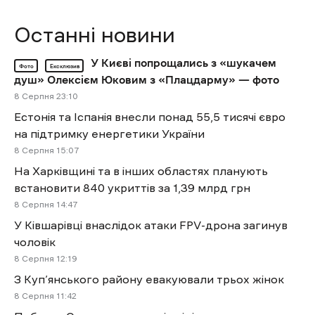
Останні новини
У Києві попрощались з «шукачем
Фото
Ексклюзив
душ» Олексієм Юковим з «Плацдарму» — фото
8 Cерпня 23:10
Естонія та Іспанія внесли понад 55,5 тисячі євро
на підтримку енергетики України
8 Cерпня 15:07
На Харківщині та в інших областях планують
встановити 840 укриттів за 1,39 млрд грн
8 Cерпня 14:47
У Ківшарівці внаслідок атаки FPV-дрона загинув
чоловік
8 Cерпня 12:19
З Куп’янського району евакуювали трьох жінок
8 Cерпня 11:42