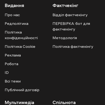
Видання
Фактчекінг
Про нас
Відділ фактчекінгу
Редполітика
ПЕРЕВІРКА: бот для
фактчекінгу
Політика
конфіденційності
Методологія
Політика Cookie
Політика фактчекінгу
Реклама
Робота
ID
Всі теми
Публічний договір
Мультимедіа
Спільнота