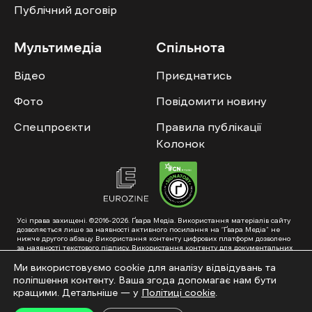
Публічний договір
Мультимедіа
Спільнота
Відео
Приєднатись
Фото
Повідомити новину
Спецпроєкти
Правила публікації
Колонок
Усі права захищені. ©2016-2026. Ґвара Медіа. Використання матеріалів сайту
дозволяється лише за наявності активного посилання на “Ґвара Медіа” не
нижче другого абзацу. Використання контенту цифрових платформ дозволено
за наявності текстового підпису. Використання контенту для документальних
фільмів та інтегрованих продуктів дозволяється за умови отримання
схвалення від редакції.
Ми використовуємо cookie для аналізу відвідувань та
поліпшення контенту. Ваша згода допомагає нам бути
Суб’єкт у сфері онлайн-медіа; ідентифікатор медіа – R40-01353. Поштова
адреса: ГО «Ґвара Медіа», 61057, Харків, вул. Гоголя, 14, абонентська скринька
кращими. Детальніше — у
Політиці cookie
.
№7400