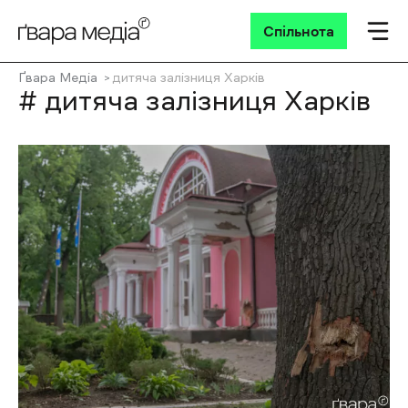
Спільнота
Ґвара Медіа
дитяча залізниця Харків
# дитяча залізниця Харків