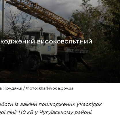
шкоджений високовольтний
в Прудянці / Фото: kharkivoda.gov.ua
боти із заміни пошкоджених унаслідок
 лінії 110 кВ у Чугуївському районі.