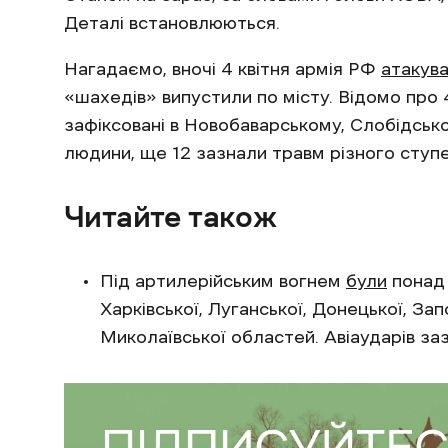
Деталі встановлюються.
Нагадаємо, вночі 4 квітня армія РФ
атакув
«шахедів» випустили по місту. Відомо про 
зафіксовані в Новобаварському, Слобідсько
людини, ще 12 зазнали травм різного ступеня
Читайте також
Під артилерійським вогнем
були
понад 
Харківської, Луганської, Донецької, За
Миколаївської областей. Авіаударів заз