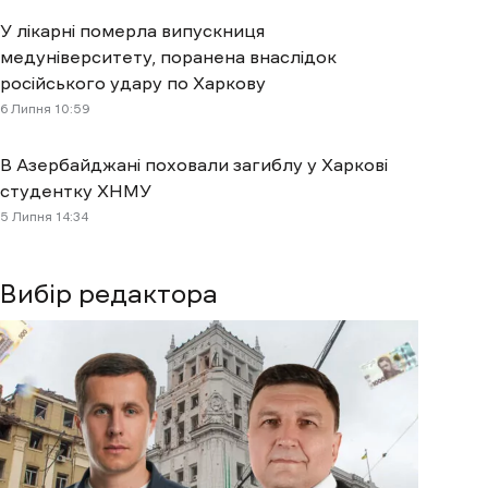
У лікарні померла випускниця
медуніверситету, поранена внаслідок
російського удару по Харкову
6 Липня 10:59
В Азербайджані поховали загиблу у Харкові
студентку ХНМУ
5 Липня 14:34
Вибір редактора