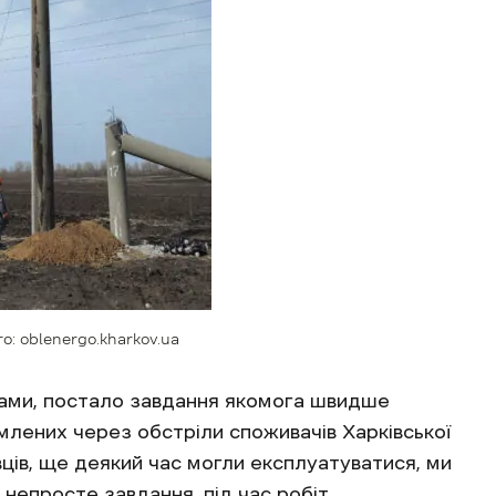
о: oblenergo.kharkov.ua
ками, постало завдання якомога швидше
лених через обстріли споживачів Харківської
івців, ще деякий час могли експлуатуватися, ми
 непросте завдання, під час робіт