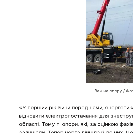
Заміна опору / Фот
«У перший рік війни перед нами, енергети
відновити електропостачання для знеструм
області. Тому ті опори, які, за оцінкою фах
залишали. Тепер черга дійшла й до них. Це