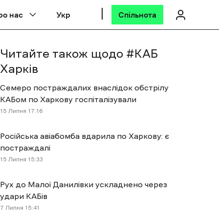
ро нас
Укр
Спільнота
Читайте також щодо #
КАБ
Харків
Семеро постраждалих внаслідок обстрілу
КАБом по Харкову госпіталізували
15 Липня 17:16
Російська авіабомба вдарила по Харкову: є
постраждалі
15 Липня 15:33
Рух до Малої Данилівки ускладнено через
удари КАБів
7 Липня 15:41