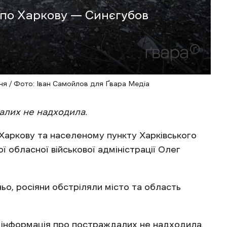
 по Харкову — Синєгубов
ня / Фото: Іван Самойлов для Ґвара Медіа
алих не надходила.
 Харкову та населеному пункту Харківського
ї обласної військової адміністрації Олег
ьо, росіяни обстріляли місто та область
 інформація про постраждалих не надходила.