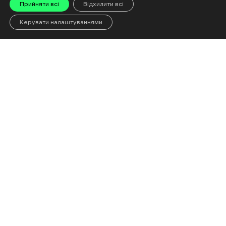
Ексклюзив
Прийняти всі
Відхилити всі
опозиціонера Бахруза Гасанлі відправили в СІЗО
Керувати налаштуваннями
6 Cерпня 20:50
Більше новин
Читай
«Евакуйовуйтеся
Чому доро