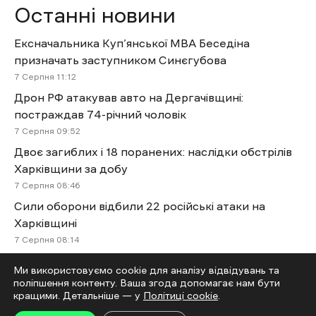
Останні новини
Ексначальника Куп’янської МВА Беседіна
призначать заступником Синєгубова
7 Cерпня 11:12
Дрон РФ атакував авто на Дергачівщині:
постраждав 74-річний чоловік
7 Cерпня 09:52
Двоє загиблих і 18 поранених: наслідки обстрілів
Харківщини за добу
7 Cерпня 08:46
Сили оборони відбили 22 російські атаки на
Харківщині
7 Cерпня 08:14
У Харкові 7 серпня очікується спека до 37
Ми використовуємо cookie для аналізу відвідувань та
градусів тепла
поліпшення контенту. Ваша згода допомагає нам бути
7 Cерпня 07:24
кращими. Детальніше — у
Політиці cookie
.
У Харкові азербайджанського