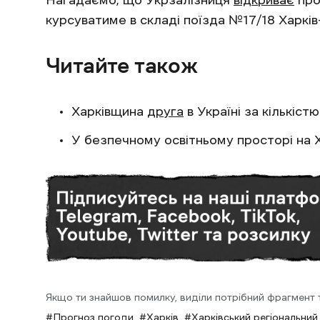
Нагадаємо, що Укрзалізниця
відкриває
про
курсуватиме в складі поїзда №17/18 Харкі
Читайте також
Харківщина
друга
в Україні за кількіс
У безпечному освітньому просторі на 
Якщо ти знайшов помилку, виділи потрібний фрагмент та
Прогноз погоди
Харків
Харківський регіональний