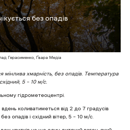
чікується без опадів
Влад Герасименко, Ґвара Медіа
ся мінлива хмарність, без опадів. Температура
хідний, 5 – 10 м/с.
льному гідрометеоцентрі.
 вдень коливатиметься від 2 до 7 градусів
ез опадів і східний вітер, 5 – 10 м/с.