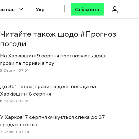
ро нас
Укр
Спільнота
Читайте також щодо #
Прогноз
погоди
На Харківщині 9 серпня прогнозують дощі,
грози та пориви вітру
9 Cерпня 07:01
До 36° тепла, грози та дощ: погода на
Харківщині 8 серпня
8 Cерпня 07:01
У Харкові 7 серпня очікується спека до 37
градусів тепла
7 Cерпня 07:24