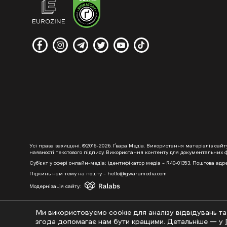
Усі права захищені. ©2016-2026. Ґвара Медіа. Використання матеріалів сай
наявності текстового підпису. Використання контенту для документальних фі
Суб’єкт у сфері онлайн-медіа; ідентифікатор медіа – R40-01353. Поштова адре
Підкинь нам тему на пошту – hello@gwaramedia.com
Модернізація сайту:
Ми використовуємо cookie для аналізу відвідувань та
згода допомагає нам бути кращими. Детальніше — у