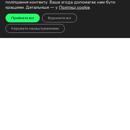
поліпшення контенту. Ваша згода допомагає нам бути
кращими. Детальніше — у
Політиці cookie
.
Прийняти всі
Відхилити всі
Керувати налаштуваннями
«Евакуйовуйтеся
Чому доро
завчасно, не сидіть до
що відбув
останнього»: Що чекає
ринку і чи
на людей після евакуації
дефіциту
до Харкова
05 Cерпня 2026 | 16:00
Читати
04 Cерпня 2026