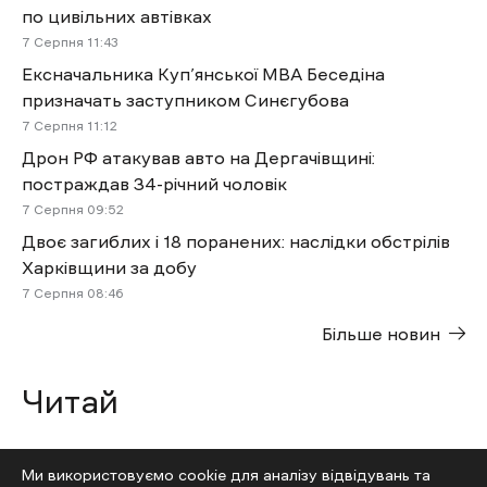
по цивільних автівках
7 Cерпня 11:43
Ексначальника Куп’янської МВА Беседіна
призначать заступником Синєгубова
7 Cерпня 11:12
Дрон РФ атакував авто на Дергачівщині:
постраждав 34-річний чоловік
7 Cерпня 09:52
Двоє загиблих і 18 поранених: наслідки обстрілів
Харківщини за добу
7 Cерпня 08:46
Більше новин
Читай
Ми використовуємо cookie для аналізу відвідувань та