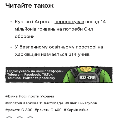
Читайте також
Курган і Агрегат
перерахував
понад 14
мільйонів гривень на потреби Сил
оборони.
У безпечному освітньому просторі на
Харківщині
навчається
314 учнів.
Війна Росії проти України
обстріл Харкова 11 листопада
Олег Синєгубов
ракети С-300
ракети С-400
Харків війна