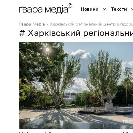
Новини
Тексти
Ґвара Медіа
Харківський регіональний центр з гідро
# Харківський регіональни