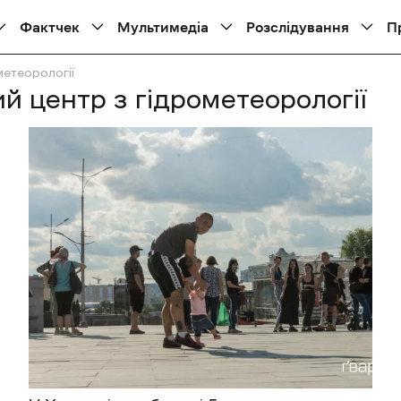
Фактчек
Мультимедіа
Розслідування
П
метеорології
й центр з гідрометеорології