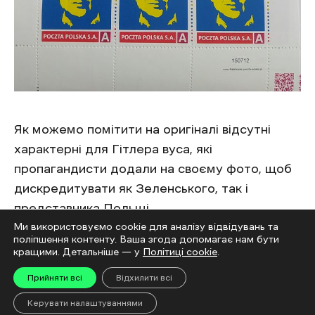
Як можемо помітити на оригіналі відсутні
характерні для Гітлера вуса, які
пропагандисти додали на своєму фото, щоб
дискредитувати як Зеленського, так і
представника Польщі.
Ми використовуємо cookie для аналізу відвідувань та
поліпшення контенту. Ваша згода допомагає нам бути
Фейковий чат-бот голови
кращими. Детальніше — у
Політиці cookie
.
Полтавської ОВА Дмитра Луніна
Прийняти всі
Відхилити всі
Шахрайство.
У мережі з’явилася інформація
Керувати налаштуваннями