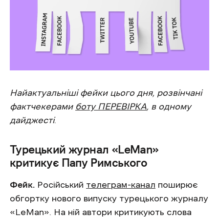
Найактуальніші фейки цього дня, розвінчані
фактчекерами
боту ПЕРЕВІРКА
, в одному
дайджесті
.
Турецький журнал «LeMan»
критикує Папу Римського
Фейк.
Російський
телеграм-канал
поширює
обгортку нового випуску турецького журналу
«LeMan». На ній автори критикують слова