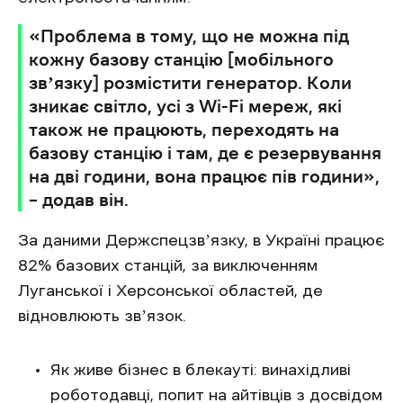
«Проблема в тому, що не можна під
кожну базову станцію [мобільного
звʼязку] розмістити генератор. Коли
зникає світло, усі з Wi-Fi мереж, які
також не працюють, переходять на
базову станцію і там, де є резервування
на дві години, вона працює пів години»,
– додав він.
За даними Держспецзвʼязку, в Україні працює
82% базових станцій, за виключенням
Луганської і Херсонської областей, де
відновлюють звʼязок.
Як живе бізнес в блекауті: винахідливі
роботодавці, попит на айтівців з досвідом