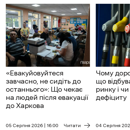
«Евакуйовуйтеся
Чому доро
завчасно, не сидіть до
що відбув
останнього»: Що чекає
ринку і чи
на людей після евакуації
дефіциту
до Харкова
05 Cерпня 2026 | 16:00
Читати
04 Cерпня 2026