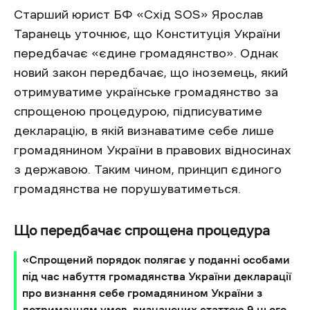
Старший юрист БФ «Схід SOS» Ярослав
Таранець уточнює, що Конституція України
передбачає «єдине громадянство». Однак
новий закон передбачає, що іноземець, який
отримуватиме українське громадянство за
спрощеною процедурою, підписуватиме
декларацію, в якій визнаватиме себе лише
громадянином України в правових відносинах
з державою. Таким чином, принцип єдиного
громадянства не порушуватиметься.
Що передбачає спрощена процедура
«Спрощений порядок полягає у поданні особами
під час набуття громадянства України декларації
про визнання себе громадянином України з
дотриманням умов, визначених статтею 9 цього