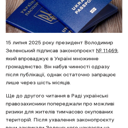
15 липня 2025 року президент Володимир
Зеленський підписав законопроєкт
№ 11469
,
який впроваджує в Україні множинне
громадянство. Він набув чинності одразу
після публікації, однак остаточно запрацює
лише через шість місяців.
Ще до другого читання в Раді українські
правозахисники попереджали про можливі
ризики для жителів тимчасово окупованих
територій. Після ухвалення законопроєкту
вони закликали Зеленського накласти на