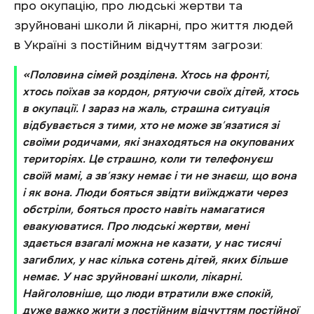
про окупацію, про людські жертви та
зруйновані школи й лікарні, про життя людей
в Україні з постійним відчуттям загрози:
«Половина сімей розділена. Хтось на фронті,
хтось поїхав за кордон, рятуючи своїх дітей, хтось
в окупації. І зараз на жаль, страшна ситуація
відбувається з тими, хто не може зв’язатися зі
своїми родичами, які знаходяться на окупованих
територіях. Це страшно, коли ти телефонуєш
своїй мамі, а зв’язку немає і ти не знаєш, що вона
і як вона. Люди бояться звідти виїжджати через
обстріли, бояться просто навіть намагатися
евакуюватися. Про людські жертви, мені
здається взагалі можна не казати, у нас тисячі
загиблих, у нас кілька сотень дітей, яких більше
немає. У нас зруйновані школи, лікарні.
Найголовніше, що люди втратили вже спокій,
дуже важко жити з постійним відчуттям постійної