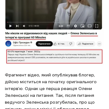
Фрагмент відео, який опублікував блогер,
дійсно міститься на початку оригінального
інтерв’ю. Однак це перша реакція Олени
Зеленської на питання. Так, після питання
ведучого Зеленська розгубилась, про що
свідчать зміни в міміці її обличчя перед