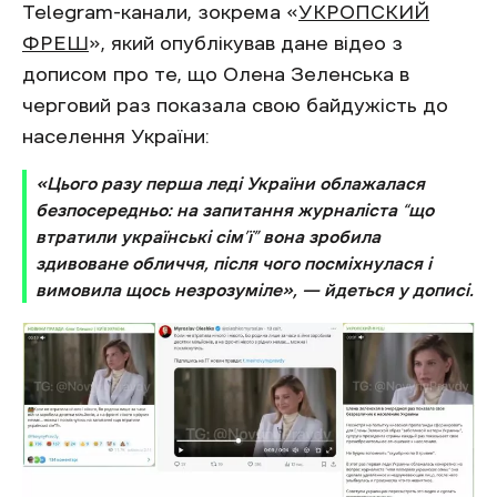
Telegram-канали, зокрема «
УКРОПСКИЙ
ФРЕШ
», який опублікував дане відео з
дописом про те, що Олена Зеленська в
черговий раз показала свою байдужість до
населення України:
«Цього разу перша леді України облажалася
безпосередньо: на запитання журналіста “що
втратили українські сім’ї” вона зробила
здивоване обличчя, після чого посміхнулася і
вимовила щось незрозуміле»,
—
йдеться у дописі.