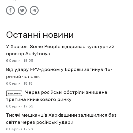
Останні новини
У Харкові Some People відкриває культурний
простір Audytoriya
6 Cерпня 18:55
Від удару FPV-дроном у Боровій загинув 45-
річний чоловік
6 Cерпня 18:18
Через російські обстріли знищена
Ексклюзив
третина книжкового ринку
6 Cерпня 17:55
Тисячі мешканців Харківщини залишилися без
світла через російські удари
6 Cерпня 17:20