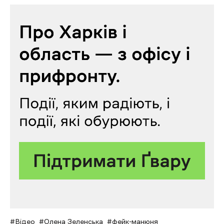
Відео
Олена Зеленська
фейк-манюня