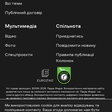
Всі теми
Публічний договір
Мультимедіа
Спільнота
Відео
Приєднатись
Фото
Повідомити новину
Спецпроєкти
Правила публікації
Колонок
Усі права захищені. ©2016-2026. Ґвара Медіа. Використання матеріалів сайту
дозволяється лише за наявності активного посилання на “Ґвара Медіа” не
нижче другого абзацу. Використання контенту цифрових платформ дозволено
за наявності текстового підпису. Використання контенту для документальних
фільмів та інтегрованих продуктів дозволяється за умови отримання
схвалення від редакції.
Ми використовуємо cookie для аналізу відвідувань та
поліпшення контенту. Ваша згода допомагає нам бути
Суб’єкт у сфері онлайн-медіа; ідентифікатор медіа – R40-01353. Поштова