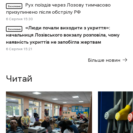
Рух поїздів через Лозову тимчасово
Ексклюзив
призупинено після обстрілу РФ
6 Cерпня 15:30
«Люди почали виходити з укриття»:
Ексклюзив
начальниця Лозівського вокзалу розповіла, чому
наявність укриттів не запобігла жертвам
6 Cерпня 15:21
Більше новин
Читай