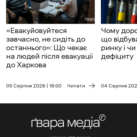
«Евакуйовуйтеся
Чому доро
завчасно, не сидіть до
що відбув
останнього»: Що чекає
ринку і чи
на людей після евакуації
дефіциту
до Харкова
05 Cерпня 2026 | 16:00
Читати
04 Cерпня 2026