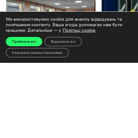
Ми використовуємо cookie для аналізу відвідувань та
поліпшення контенту. Ваша згода допомагає нам бути
кращими. Детальніше — у
Політиці cookie
.
Прийняти всі
Відхилити всі
Керувати налаштуваннями
«Евакуйовуйтеся
Чому доро
завчасно, не сидіть до
що відбув
останнього»: Що чекає
ринку і чи
на людей після евакуації
дефіциту
до Харкова
05 Cерпня 2026 | 16:00
Читати
04 Cерпня 2026