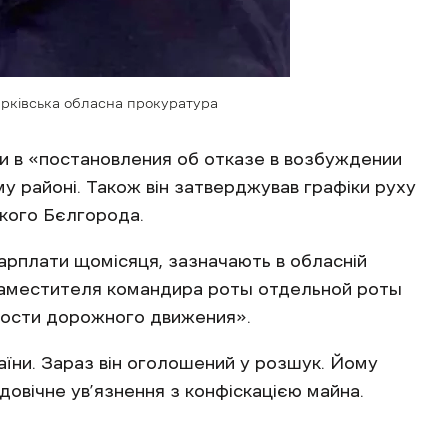
арківська обласна прокуратура
ки в «постановления об отказе в возбуждении
у районі. Також він затверджував графіки руху
ького Бєлгорода.
зарплати щомісяця, зазначають в обласній
«заместителя командира роты отдельной роты
ости дорожного движения».
аїни. Зараз він оголошений у розшук. Йому
довічне ув’язнення з конфіскацією майна.