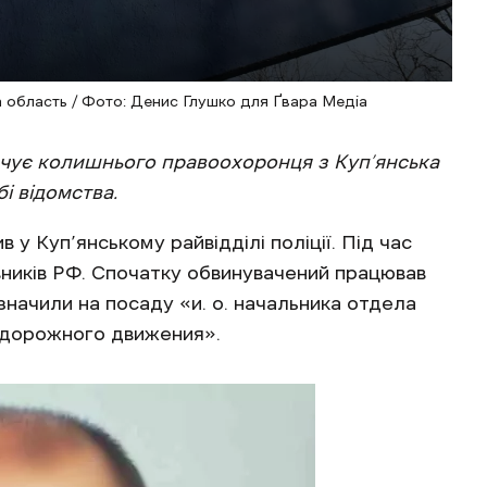
ька область / Фото: Денис Глушко для Ґвара Медіа
ачує колишнього правоохоронця з Куп’янська
і відомства.
 у Куп’янському райвідділі поліції. Під час
авників РФ. Спочатку обвинувачений працював
значили на посаду «и. о. начальника отдела
 дорожного движения».