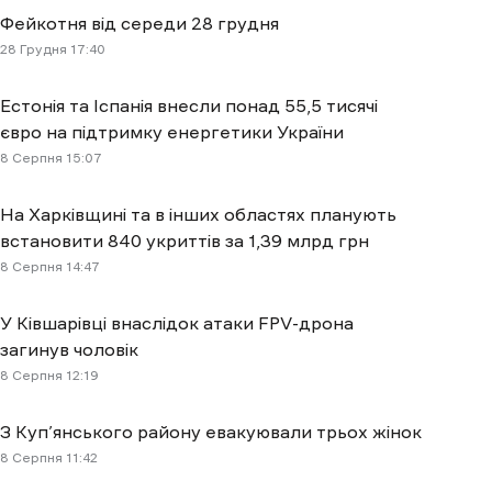
Фейкотня від середи 28 грудня
28 Грудня 17:40
Естонія та Іспанія внесли понад 55,5 тисячі
євро на підтримку енергетики України
8 Cерпня 15:07
На Харківщині та в інших областях планують
встановити 840 укриттів за 1,39 млрд грн
8 Cерпня 14:47
У Ківшарівці внаслідок атаки FPV-дрона
загинув чоловік
8 Cерпня 12:19
З Куп’янського району евакуювали трьох жінок
8 Cерпня 11:42