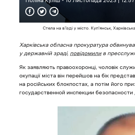
Поліна Куліш
- 10 Листопада 2023 | 12:57
Стела на в'їзді у місто. Куп'янськ, Харківс
Харківська обласна прокуратура обвинув
у державній зраді,
повідомили
в пресслужб
Як заявляють правоохоронці, чоловік служив
окупації міста він перейшов на бік предст
на російських блокпостах, а потім його при
государственной инспекции безопасности