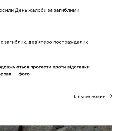
олосили День жалоби за загиблими
оє загиблих, дев’ятеро постраждалих
одовжуються протести проти відставки
орова — фото
Більше новин