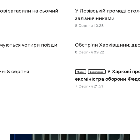
ові загасили на сьомий
У Лозівській громаді ог
залізничниками
8 Cерпня 10:28
муються чотири поїзди
Обстріли Харківщини: дв
8 Cерпня 09:22
ині 8 серпня
У Харкові пр
Фото
Ексклюзив
ексміністра оборони Фед
7 Cерпня 21:51