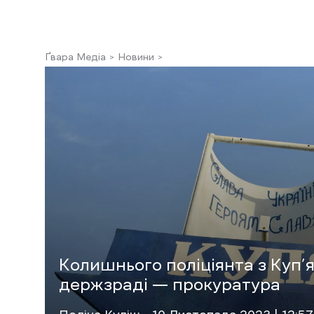
Ґвара Медіа
Новини
Колишнього поліціянта з Куп’
держзраді — прокуратура