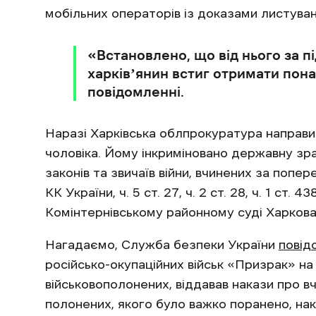
мобільних операторів із доказами листува
«Встановлено, що від нього за п
харківʼянин встиг отримати пона
повідомленні.
Наразі Харківська облпрокуратура направи
чоловіка. Йому інкриміновано державну зр
законів та звичаїв війни, вчинених за попере
КК України, ч. 5 ст. 27, ч. 2 ст. 28, ч. 1 ст
Комінтернівському районному суді Харкова
Нагадаємо, Служба безпеки України
повід
російсько-окупаційних військ «Призрак» на
військовополонених, віддавав накази про вч
полонених, якого було важко поранено, на