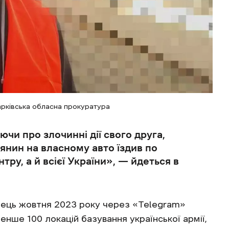
арківська обласна прокуратура
чи про злочинні дії свого друга,
янин на власному авто їздив по
тру, а й всієї України», — йдеться в
інець жовтня 2023 року через «Telegram»
ше 100 локацій базування української армії,