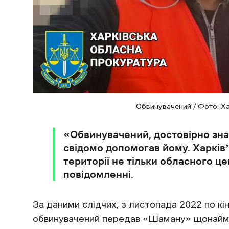
Обвинувачений / Фото: Х
«Обвинувачений, достовірно знаю
свідомо допомогав йому. Харківʼ
території не тільки обласного цен
повідомленні.
За даними слідчих, з листопада 2022 по к
обвинувачений передав «Шаману» щонаймен