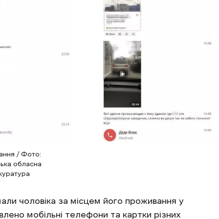
ання / Фото:
ська обласна
куратура
али чоловіка за місцем його проживання у
явлено мобільні телефони та картки різних