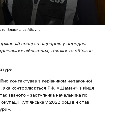
ото: Владислав Абдула
ержавній зраді за підозрою у передачі
їнських військових, техніки та обʼєктів
атури.
ійно контактував з керівником незаконної
, яка контролюється РФ. «Шаман» з кінця
 так званого «заступника начальника по
окупації Куп’янська у 2022 році він став
ури».