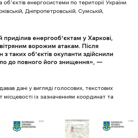
а обʼєктів енергосистеми по території України.
рківській, Дніпропетровській, Сумській,
 приділив енергообʼєктам у Харкові,
овітряним ворожим атакам. Після
н з таких обʼєктів окупанти здійснили
ло до повного його знищення», —
авав дані у вигляді голосових, текстових
т місцевості із зазначенням координат та