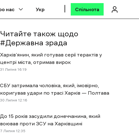
ро нас
Укр
Спільнота
Читайте також щодо
#
Державна зрада
Харків’янин, який готував серії терактів у
центрі міста, отримав вирок
31 Липня 16:19
СБУ затримала чоловіка, який, імовірно,
коригував удари по трасі Харків — Полтава
30 Липня 12:16
До 15 років засудили донеччанина, який
воював проти ЗСУ на Харківщині
7 Липня 12:35