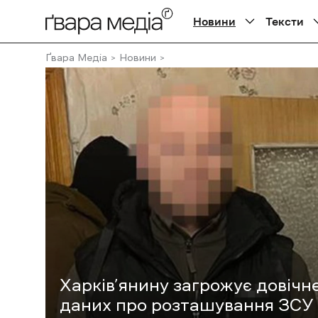
Новини
Тексти
Ґвара Медіа
Новини
Харків’янину загрожує довічн
даних про розташування ЗСУ