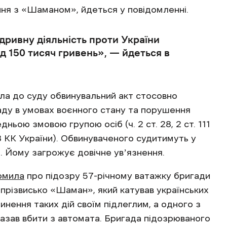
ння з «Шаманом», йдеться у повідомленні.
ідривну діяльність проти України
д 150 тисяч гривень», — йдеться в
ла до суду обвинувальний акт стосовно
аду в умовах воєнного стану та порушення
дньою змовою групою осіб (ч. 2 ст. 28, 2 ст. 111
. 438 КК України). Обвинуваченого судитимуть у
. Йому загрожує довічне увʼязнення.
омила
про підозру 57-річному ватажку бригади
 прізвисько «Шаман», який катував українських
инення таких дій своїм підлеглим, а одного з
казав вбити з автомата. Бригада підозрюваного