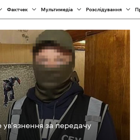
Фактчек
Мультимедіа
Розслідування
П
е ув’язнення за передачу