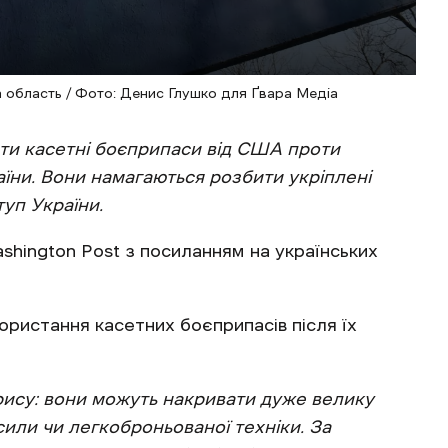
ька область / Фото: Денис Глушко для Ґвара Медіа
ати касетні боєприпаси від США проти
аїни. Вони намагаються розбити укріплені
туп України.
hington Post з посиланням на українських
ористання касетних боєприпасів після їх
рису: вони можуть накривати дуже велику
сили чи легкоброньованої техніки. За