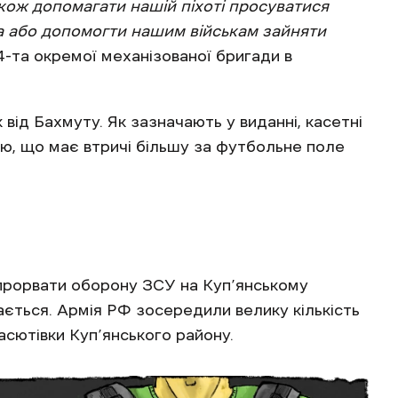
кож допомагати нашій піхоті просуватися
а або допомогти нашим військам зайняти
14-та окремої механізованої бригади в
ід Бахмуту. Як зазначають у виданні, касетні
ю, що має втричі більшу за футбольне поле
прорвати оборону ЗСУ на Куп’янському
дається. Армія РФ зосередили велику кількість
асютівки Куп’янського району.