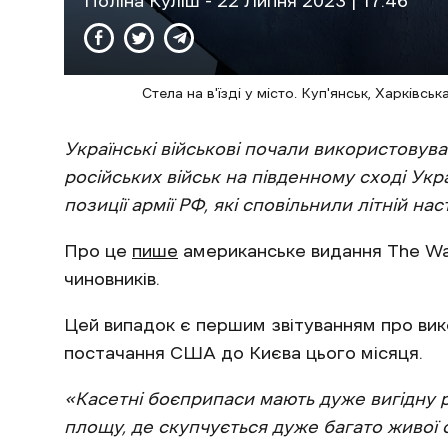
Поліна Куліш
- 22 Липня 2023 | 17:46
Стела на в'їзді у місто. Куп'янськ, Харківс
Українські військові почали використовув
російських військ на південному сході Укр
позиції армії РФ, які сповільнили літній нас
Про це
пише
американське видання The Was
чиновників.
Цей випадок є першим звітуванням про вик
постачання США до Києва цього місяця.
«Касетні боєприпаси мають дуже вигідну 
площу, де скупчується дуже багато живої 