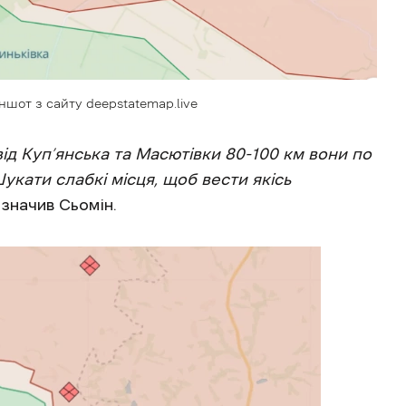
ншот з сайту deepstatemap.live
від Куп’янська та Масютівки 80-100 км вони по
Шукати слабкі місця, щоб вести якісь
азначив Сьомін.