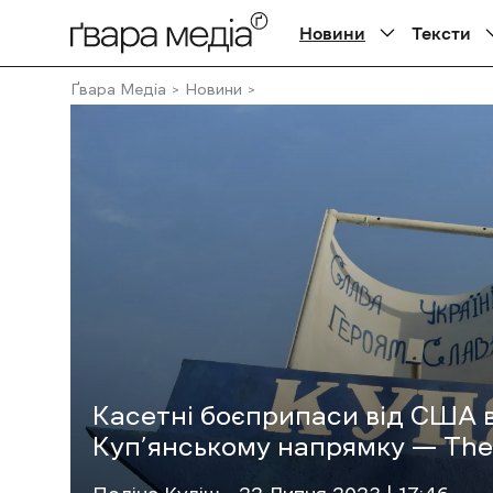
Новини
Тексти
Ґвара Медіа
Новини
Касетні боєприпаси від США 
Куп’янському напрямку — The