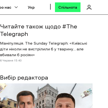
ро нас
Укр
Спільнота
Читайте також щодо #
The
Telegraph
Маніпуляція. The Sunday Telegraph: «Київські
діти ніколи не вистрілили б у тварину… але
вбивали б росіян»
6 Червня 15:40
Вибір редактора