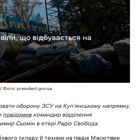
віли, що відбувається на
/ Фото: president.gov.ua
рвати оборону ЗСУ на Куп’янському напрямку,
е
повідомив
командир відділення
мир Сьомін в етері Радіо Свобода.
ового складу й техніки на півдні Масютівки