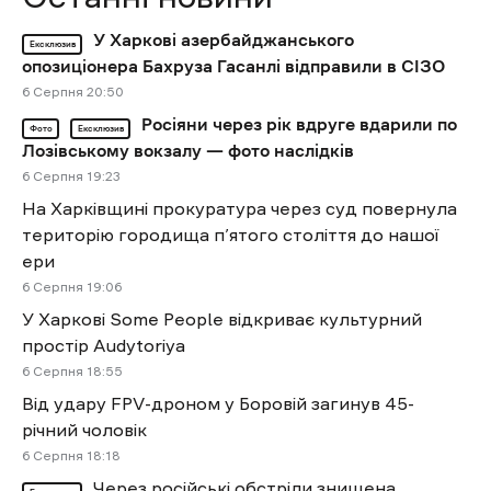
У Харкові азербайджанського
Ексклюзив
опозиціонера Бахруза Гасанлі відправили в СІЗО
6 Cерпня 20:50
Росіяни через рік вдруге вдарили по
Фото
Ексклюзив
Лозівському вокзалу — фото наслідків
6 Cерпня 19:23
На Харківщині прокуратура через суд повернула
територію городища п’ятого століття до нашої
ери
6 Cерпня 19:06
У Харкові Some People відкриває культурний
простір Audytoriya
6 Cерпня 18:55
Від удару FPV-дроном у Боровій загинув 45-
річний чоловік
6 Cерпня 18:18
Через російські обстріли знищена