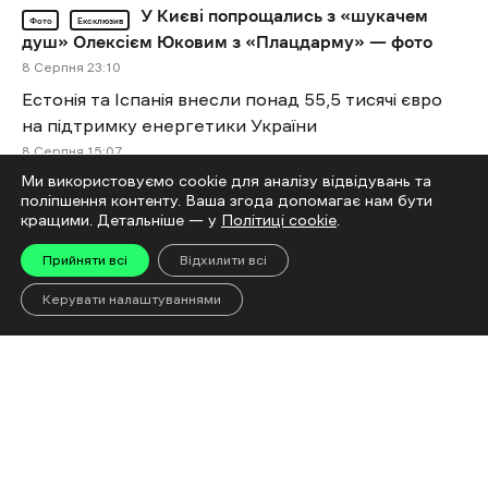
У Києві попрощались з «шукачем
Фото
Ексклюзив
душ» Олексієм Юковим з «Плацдарму» — фото
8 Cерпня 23:10
Естонія та Іспанія внесли понад 55,5 тисячі євро
на підтримку енергетики України
8 Cерпня 15:07
Ми використовуємо cookie для аналізу відвідувань та
На Харківщині та в інших областях планують
поліпшення контенту. Ваша згода допомагає нам бути
встановити 840 укриттів за 1,39 млрд грн
кращими. Детальніше — у
Політиці cookie
.
8 Cерпня 14:47
Прийняти всі
Відхилити всі
Більше новин
Керувати налаштуваннями
Читай