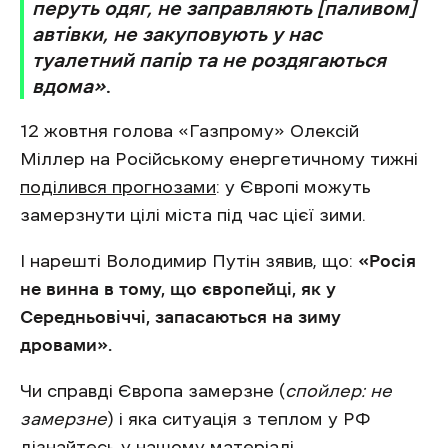
перуть одяг, не заправляють [паливом]
автівки, не закуповують у нас
туалетний папір та не роздягаються
вдома»
.
12 жовтня голова «Газпрому» Олексій
Міллер на Російському енергетичному тижні
поділився прогнозами
: у Європі можуть
замерзнути цілі міста під час цієї зими.
І нарешті Володимир Путін зявив, що:
«Росія
не винна в тому, що європейці, як у
Середньовіччі, запасаються на зиму
дровами».
Чи справді Європа замерзне (
спойлер: не
замерзне
) і яка ситуація з теплом у РФ
дізнайтесь у нашому
матеріалі
.