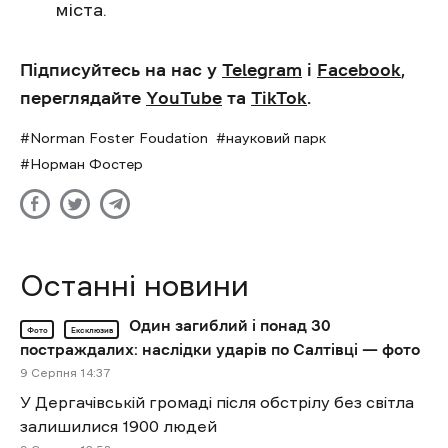
міста.
Підписуйтесь на нас у
Telegram
і
Facebook
,
переглядайте
YouTube
та
TikTok
.
Norman Foster Foudation
науковий парк
Норман Фостер
Останні новини
Один загиблий і понад 30
Фото
Ексклюзив
постраждалих: наслідки ударів по Салтівці — фото
9 Cерпня 14:37
У Дергачівській громаді після обстрілу без світла
залишилися 1900 людей