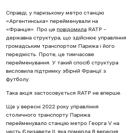
Справді, у паризькому метро станцію
«Аргентинська» перейменували на
«Франція». Про це
повідомила
RATP –
державна структура, що здійснює управління
громадським транспортом Парижа і його
передмість. Проте, це тимчасове
перейменування. У такий спосіб структура
висловила підтримку збірній Франції з
футболу.
Така акція застосовується RATP не вперше.
Ще у вересні 2022 року управління
столичного транспорту Парижа
перейменувало станцію метро Георга V на
честь Єлизавети ІІ, яка померла 8 вересня