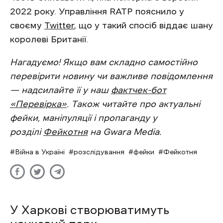
2022 року. Управління RATP пояснило у
своєму
Twitter
, що у такий спосіб віддає шану
королеві Британії.
Нагадуємо! Якщо вам складно самостійно
перевірити новину чи важливе повідомлення
— надсилайте її у наш
фактчек-бот
«Перевірка»
. Також читайте про актуальні
фейки, маніпуляції і пропаганду у
розділі
Фейкотня
на Gwara Media.
Війна в Україні
розслідування
фейки
Фейкотня
У Харкові створюватимуть