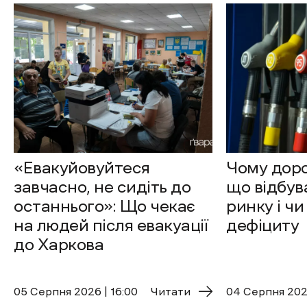
«Евакуйовуйтеся
Чому доро
завчасно, не сидіть до
що відбув
останнього»: Що чекає
ринку і чи
на людей після евакуації
дефіциту
до Харкова
05 Cерпня 2026 | 16:00
Читати
04 Cерпня 2026