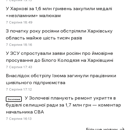
7 Cерпня 19:13
У Харкові за 1,6 млн гривень закупили медалі
«незламним» малюкам
7 Cерпня 18:49
З початку року росіяни обстріляли Харківську
область майже шість тисяч разів
7 Cерпня 18:16
У ЗСУ спростували заяви росіян про ймовірне
просування до Білого Колодязя на Харківщині
7 Cерпня 17:43
Внаслідок обстрілу Ізюма загинули працівники
цивільного підприємства
7 Cерпня 17:12
У Золочеві планують ремонт укриття в
Ексклюзив
будівлі селищної ради за 1,7 млн грн — коментар
начальника СВА
7 Cерпня 16:13
Більше новин