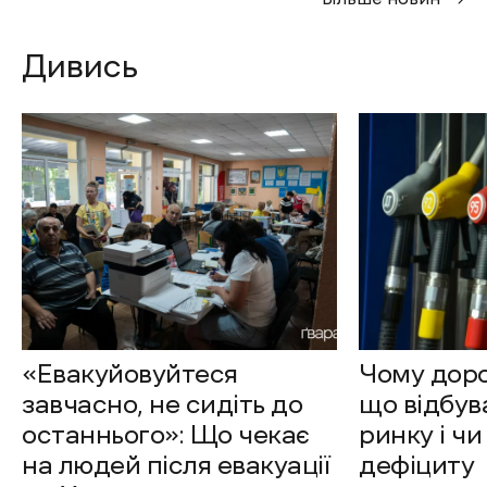
Дивись
«Евакуйовуйтеся
Чому доро
завчасно, не сидіть до
що відбув
останнього»: Що чекає
ринку і чи
на людей після евакуації
дефіциту