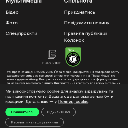
Мультимедіа
Спільнота
Відео
Приєднатись
Фото
Повідомити новину
Спецпроєкти
Правила публікації
Колонок
Усі права захищені. ©2016-2026. Ґвара Медіа. Використання матеріалів сайту
дозволяється лише за наявності активного посилання на “Ґвара Медіа” не
нижче другого абзацу. Використання контенту цифрових платформ дозволено
за наявності текстового підпису. Використання контенту для документальних
фільмів та інтегрованих продуктів дозволяється за умови отримання
схвалення від редакції.
Ми використовуємо cookie для аналізу відвідувань та
поліпшення контенту. Ваша згода допомагає нам бути
Суб’єкт у сфері онлайн-медіа; ідентифікатор медіа – R40-01353. Поштова
адреса: ГО «Ґвара Медіа», 61057, Харків, вул. Гоголя, 14, абонентська скринька
кращими. Детальніше — у
Політиці cookie
.
№7400
Підкинь нам тему на пошту – hello@gwaramedia.com
Прийняти всі
Відхилити всі
Модернізація сайту:
Керувати налаштуваннями