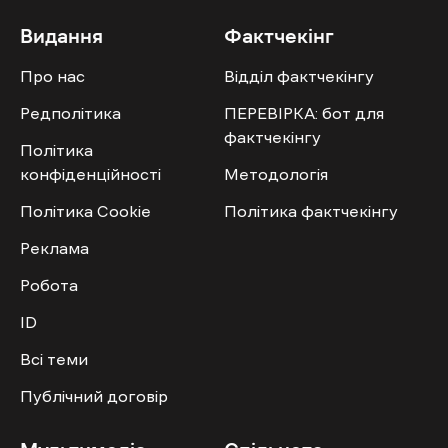
Видання
Фактчекінг
Про нас
Відділ фактчекінгу
Редполітика
ПЕРЕВІРКА: бот для
фактчекінгу
Політика
конфіденційності
Методологія
Політика Cookie
Політика фактчекінгу
Реклама
Робота
ID
Всі теми
Публічний договір