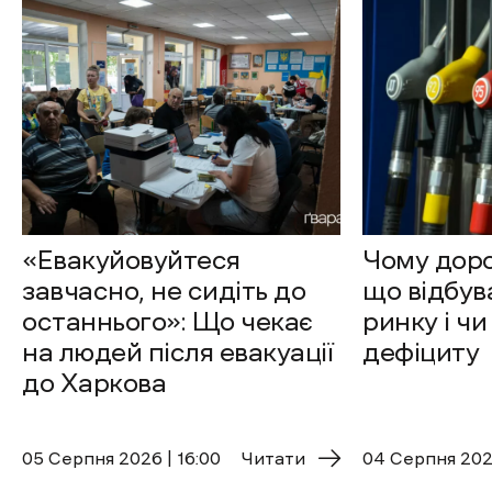
«Евакуйовуйтеся
Чому доро
завчасно, не сидіть до
що відбув
останнього»: Що чекає
ринку і чи
на людей після евакуації
дефіциту
до Харкова
05 Cерпня 2026 | 16:00
Читати
04 Cерпня 2026