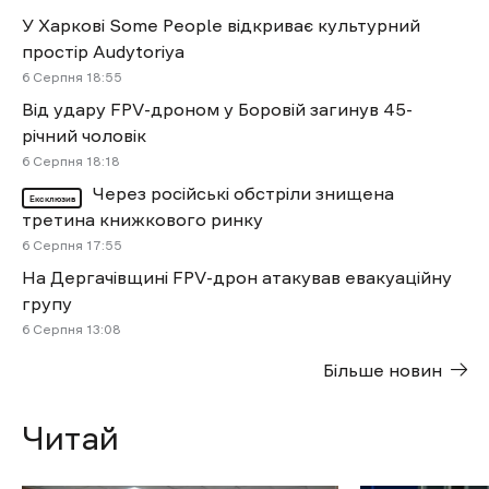
У Харкові Some People відкриває культурний
простір Audytoriya
6 Cерпня 18:55
Від удару FPV-дроном у Боровій загинув 45-
річний чоловік
6 Cерпня 18:18
Через російські обстріли знищена
Ексклюзив
третина книжкового ринку
6 Cерпня 17:55
На Дергачівщині FPV-дрон атакував евакуаційну
групу
6 Cерпня 13:08
Більше новин
Читай