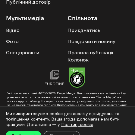
Публічний договір
Мультимедіа
Спільнота
Відео
Приєднатись
Фото
Повідомити новину
Спецпроєкти
Правила публікації
Колонок
Усі права захищені. ©2016-2026. Ґвара Медіа. Використання матеріалів сайту
дозволяється лише за наявності активного посилання на “Ґвара Медіа” не
нижче другого абзацу. Використання контенту цифрових платформ дозволено
за наявності текстового підпису. Використання контенту для документальних
фільмів та інтегрованих продуктів дозволяється за умови отримання
схвалення від редакції.
Ми використовуємо cookie для аналізу відвідувань та
поліпшення контенту. Ваша згода допомагає нам бути
Суб’єкт у сфері онлайн-медіа; ідентифікатор медіа – R40-01353. Поштова
адреса: ГО «Ґвара Медіа», 61057, Харків, вул. Гоголя, 14, абонентська скринька
кращими. Детальніше — у
Політиці cookie
.
№7400
Підкинь нам тему на пошту – hello@gwaramedia.com