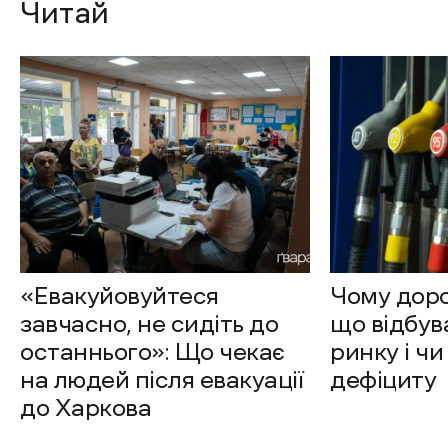
Читай
«Евакуйовуйтеся
Чому доро
завчасно, не сидіть до
що відбув
останнього»: Що чекає
ринку і чи
на людей після евакуації
дефіциту
до Харкова