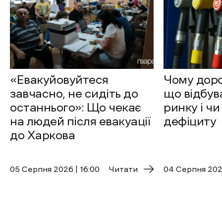
«Евакуйовуйтеся
Чому доро
завчасно, не сидіть до
що відбув
останнього»: Що чекає
ринку і чи
на людей після евакуації
дефіциту
до Харкова
05 Cерпня 2026 | 16:00
Читати
04 Cерпня 2026