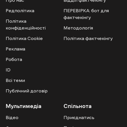
Про нас
Відділ фактчекінгу
Редполітика
ПЕРЕВІРКА: бот для
фактчекінгу
Політика
конфіденційності
Методологія
Політика Cookie
Політика фактчекінгу
Реклама
Робота
ID
Всі теми
Публічний договір
Мультимедіа
Спільнота
Відео
Приєднатись