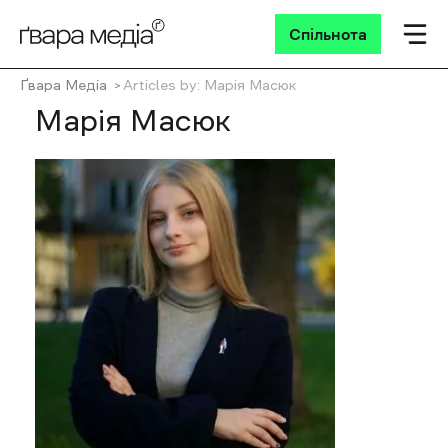
Спільнота
Ґвара Медіа
Articles by: Марія Масюк
Марія Масюк