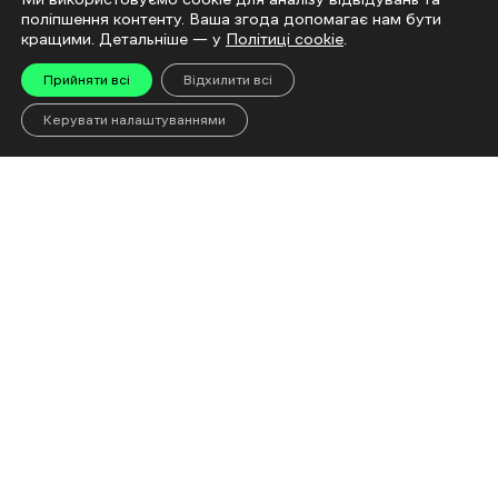
поліпшення контенту. Ваша згода допомагає нам бути
кращими. Детальніше — у
Політиці cookie
.
Прийняти всі
Відхилити всі
Керувати налаштуваннями
«Евакуйовуйтеся
Чому доро
завчасно, не сидіть до
що відбув
останнього»: Що чекає
ринку і чи
на людей після евакуації
дефіциту
до Харкова
05 Cерпня 2026 | 16:00
Читати
04 Cерпня 2026