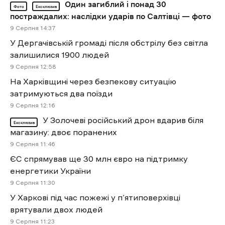
Один загиблий і понад 30
Фото
Ексклюзив
постраждалих: наслідки ударів по Салтівці — фото
9 Cерпня 14:37
У Дергачівській громаді після обстрілу без світла
залишилися 1900 людей
9 Cерпня 12:58
На Харківщині через безпекову ситуацію
затримуються два поїзди
9 Cерпня 12:16
У Золочеві російський дрон вдарив біля
Ексклюзив
магазину: двоє поранених
9 Cерпня 11:46
ЄС спрямував ще 30 млн євро на підтримку
енергетики України
9 Cерпня 11:30
У Харкові під час пожежі у п’ятиповерхівці
врятували двох людей
9 Cерпня 11:23