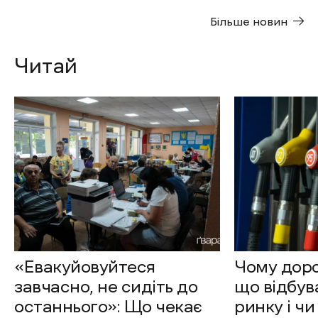
Більше новин
Читай
«Евакуйовуйтеся
Чому доро
завчасно, не сидіть до
що відбув
останнього»: Що чекає
ринку і чи