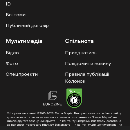
ID
Всі теми
Публічний договір
Мультимедіа
Спільнота
Відео
Приєднатись
Фото
Повідомити новину
Спецпроєкти
Правила публікації
Колонок
Усі права захищені. ©2016-2026. Ґвара Медіа. Використання матеріалів сайту
дозволяється лише за наявності активного посилання на “Ґвара Медіа” не
нижче другого абзацу. Використання контенту цифрових платформ дозволено
за наявності текстового підпису. Використання контенту для документальних
фільмів та інтегрованих продуктів дозволяється за умови отримання