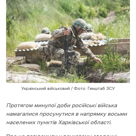
Український військовий / Фото: Генштаб ЗСУ
Протягом минулої доби російські війська
намагалися просунутися в напрямку восьми
населених пунктів Харківської області.
Про це
повідомили
у ранковому зведенні
Генштабу.
На Куп’янському напрямку Сили оборони не
дали росіянам просунутися вперед у бік
населених пунктів Богуславка та Ківшарівка.
На Південно-Слобожанському напрямку
армія РФ дев’ять разів атакував позиції
українських підрозділів в районах Стариця,
Одрадне, Лиман та у бік Колодязного,