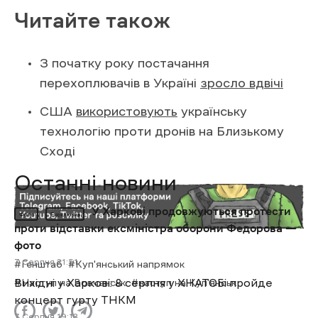
Генштаб
Куп'янський напрямок
Наступ на Вовчанськ
наступ на Куп'янськ
Останні новини
У Харкові продовжуються протести
Фото
Ексклюзив
проти відставки ексміністра оборони Федорова —
фото
7 Cерпня 21:51
Вихідні у Харкові: 8 серпня у ХНАТОБі пройде
концерт гурту ТНКМ
7 Cерпня 19:13