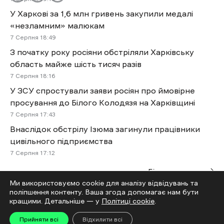
У Харкові за 1,6 млн гривень закупили медалі
«незламним» малюкам
7 Cерпня 18:49
З початку року росіяни обстріляли Харківську
область майже шість тисяч разів
7 Cерпня 18:16
У ЗСУ спростували заяви росіян про ймовірне
просування до Білого Колодязя на Харківщині
7 Cерпня 17:43
Внаслідок обстрілу Ізюма загинули працівники
цивільного підприємства
7 Cерпня 17:12
Більше новин
Ми використовуємо cookie для аналізу відвідувань та
поліпшення контенту. Ваша згода допомагає нам бути
Читай
кращими. Детальніше — у
Політиці cookie
.
Прийняти всі
Відхилити всі