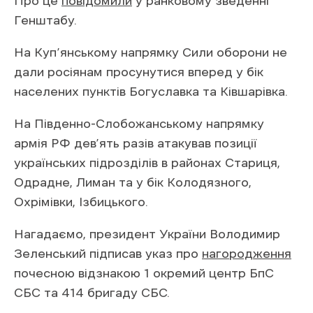
Охрімівки, Ізбицького.
Нагадаємо, президент України Володимир
Зеленський підписав указ про
нагородження
почесною відзнакою 1 окремий центр БпС
СБС та 414 бригаду СБС.
Читайте також
З початку року постачання
перехоплювачів в Україні
зросло вдвічі
США
використовують
українську
технологію проти дронів на Близькому
Сході