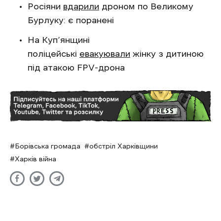
Росіяни
вдарили
дроном по Великому
Бурлуку: є поранені
На Куп’янщині
поліцейські
евакуювали
жінку з дитиною
під атакою FPV-дрона
Борівська громада
обстріл Харківщини
Харків війна
Росіяни намагалися просунутися