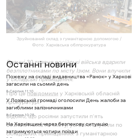
Останні новини
Гуманітарна допомога
Ізюм
Обстріл Харківщини
Пожежу на складі видавництва «Ранок» у Харкові
загасили на сьомий день
8 Cерпня 11:10
У Лозівській громаді оголосили День жалоби за
загиблими залізничниками
8 Cерпня 10:28
На Харківщині через безпекову ситуацію
затримуються чотири поїзди