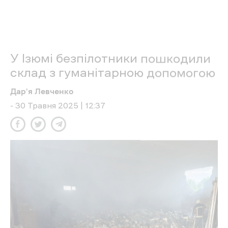
війська
завдали ударів по місту Харків
і шести
населених пунктів області. Внаслідок
обстрілів постраждали 11 людей, з них дві
дитини. У селі Явірське Ізюмського району
внаслідок влучання безпілотників
пошкоджена будівля ферми.
Читайте також
У селах на Харківщині через
обстріл
загинула велика рогата худоба
.