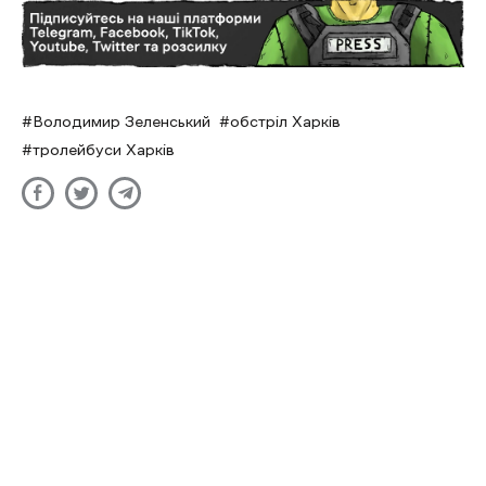
Володимир Зеленський
обстріл Харків
тролейбуси Харків
У Ізюмі безпілотники пошкодили
склад з гуманітарною допомогою
Дар'я Левченко