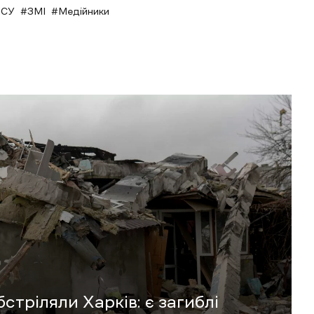
СУ
ЗМІ
Медійники
стріляли Харків: є загиблі