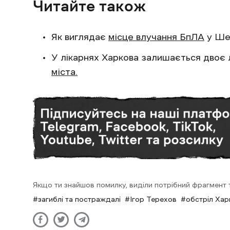
Читайте також
Як виглядає
місце влучання БпЛА
у Шев
У лікарнях Харкова залишається двоє
міста.
Якщо ти знайшов помилку, виділи потрібний фрагмент та
загиблі та постраждалі
Ігор Терехов
обстріл Хар