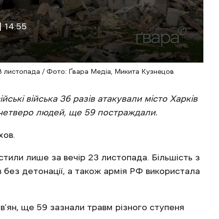
| 14:55
3 листопада / Фото: Ґвара Медіа, Микита Кузнецов
йські війська 36 разів атакували місто Харків
 четверо людей, ще 59 постраждали.
хов.
стили лише за вечір 23 листопада. Більшість з
 без детонації, а також армія РФ використала
.
ів’ян, ще 59 зазнали травм різного ступеня