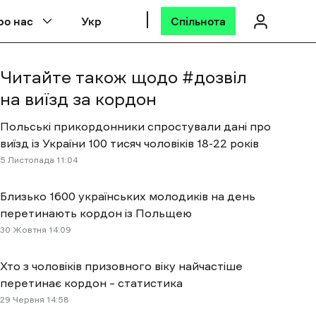
ро нас
Укр
Спільнота
Читайте також щодо #
дозвіл
на виїзд за кордон
Польські прикордонники спростували дані про
виїзд із України 100 тисяч чоловіків 18-22 років
5 Листопада 11:04
Близько 1600 українських молодиків на день
перетинають кордон із Польщею
30 Жовтня 14:09
Хто з чоловіків призовного віку найчастіше
перетинає кордон – статистика
29 Червня 14:58