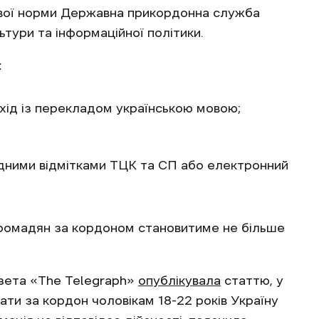
ової норми Державна прикордонна служба
ьтури та інформаційної політики.
:
ахід із перекладом українською мовою;
ідними відмітками ТЦК та СП або електронний
ромадян за кордоном становитиме не більше
зета «The Telegraph»
опублікувала
статтю, у
ати за кордон чоловікам 18-22 років Україну