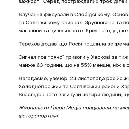
важкості. Серед постраждалих троє дітей
Влучання фіксували в Слобідському, Основ
та Салтівському районах. Зруйновано та п
магазини та цивільні авто. Крім того, у дво
Терехов додав, що Росія поцілила зокрема
Сигнал повітряної тривоги у Харкові за ти
майже 63 години, що на 55% менше, ніж в о
Нагадаємо, увечері 23 листопада російські
Холодногірський та Салтівський райони Ха
Внаслідок чого загинули чотири людини, 
Журналісти Ґвара Медіа працювали на місц
фоторепортажі
.