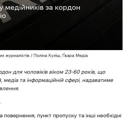
ду медійників за кордон
іо
х журналістів / Поліна Куліш, Ґвара Медіа
рдон для чоловіків віком 23-60 років, що
, медіа та інформаційній сфері, надаватиме
влення.
.
а повернення, пункт пропуску та інші необхідні