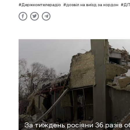
Держкомтелерадіо
дозвіл на виїзд за кордон
ДП
За тиждень росіяни 36 разів об