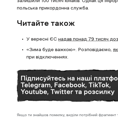
залишили 100 тисяч юнаків. Однак ця інфо
польська прикордонна служба.
Читайте також
У вересні ЄС
надав понад 79 тисяч доз
«Зима буде важкою». Розповідаємо,
як
при відключеннях.
Якщо ти знайшов помилку, виділи потрібний фрагмент та