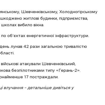
.
’янському, Шевченківському, Холодногірському
ошкоджено житлові будинки, підприємства,
х школах вибило вікна.
 по об’єктах енергетичної інфраструктури.
ждень лунав 42 рази загальною тривалістю
бласті.
 військові атакували Шевченківський,
ркова безпілотниками типу «Герань-2».
щонайменше 17 постраждали.
і влучання – детальніше дивіться у