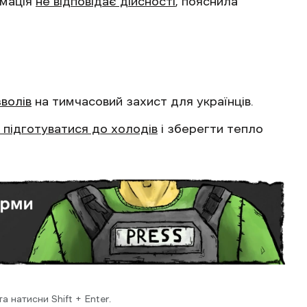
рмація
не відповідає дійсності
, пояснила
волів
на тимчасовий захист для українців.
 підготуватися до холодів
і зберегти тепло
 натисни Shift + Enter.