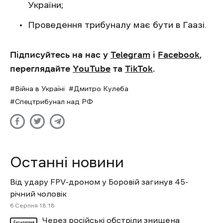
України;
Проведення трибуналу має бути в Гаазі.
Підписуйтесь на нас у
Telegram
і
Facebook
,
переглядайте
YouTube
та
TikTok
.
Війна в Україні
Дмитро Кулеба
Спецтрибунал над РФ
Останні новини
Від удару FPV-дроном у Боровій загинув 45-
річний чоловік
6 Cерпня 18:18
Через російські обстріли знищена
Ексклюзив