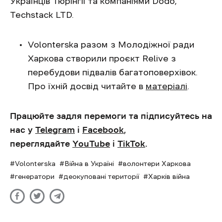
Українців Тюрінгіі та компаніями Dodo,
Techstack LTD.
Volonterska разом з Молодіжної ради
Харкова створили проєкт Relive з
перебудови підвалів багатоповерхівок.
Про їхній досвід читайте в
матеріалі
.
Працюйте задля перемоги та
підписуйтесь на
нас у
Telegram
і
Facebook
,
переглядайте
YouTube
і
TikTok
.
Volonterska
Війна в Україні
волонтери Харкова
генератори
деокуповані території
Харків війна