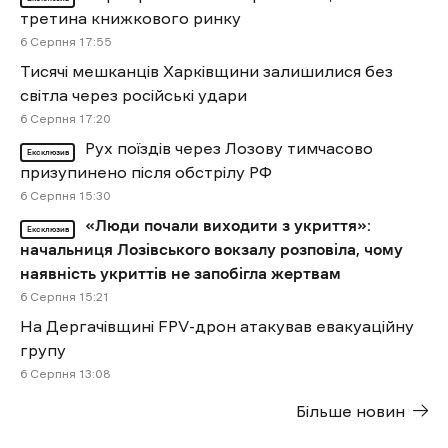
третина книжкового ринку
6 Cерпня 17:55
Тисячі мешканців Харківщини залишилися без
світла через російські удари
6 Cерпня 17:20
Рух поїздів через Лозову тимчасово
Ексклюзив
призупинено після обстрілу РФ
6 Cерпня 15:30
«Люди почали виходити з укриття»:
Ексклюзив
начальниця Лозівського вокзалу розповіла, чому
наявність укриттів не запобігла жертвам
6 Cерпня 15:21
На Дергачівщині FPV-дрон атакував евакуаційну
групу
6 Cерпня 13:08
Більше новин