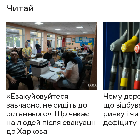
Читай
«Евакуйовуйтеся
Чому доро
завчасно, не сидіть до
що відбув
останнього»: Що чекає
ринку і чи
на людей після евакуації
дефіциту
до Харкова